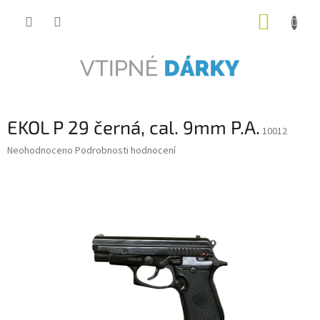
Přejít
NÁKUP
na
obsah
KOŠÍK
EKOL P 29 černá, cal. 9mm P.A.
10012
Průměrné
Neohodnoceno
Podrobnosti hodnocení
hodnocení
produktu
je
0,0
z
5
hvězdiček.