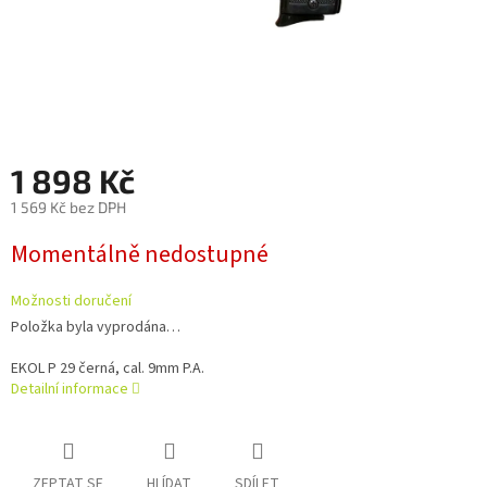
1 898 Kč
1 569 Kč bez DPH
Měrná
Momentálně nedostupné
cena:
Možnosti doručení
Položka byla vyprodána…
EKOL P 29 černá, cal. 9mm P.A.
Detailní informace
ZEPTAT SE
HLÍDAT
SDÍLET