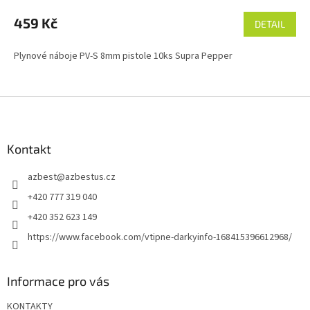
459 Kč
DETAIL
Plynové náboje PV-S 8mm pistole 10ks Supra Pepper
Z
á
p
a
Kontakt
t
azbest
@
azbestus.cz
í
+420 777 319 040
+420 352 623 149
https://www.facebook.com/vtipne-darkyinfo-168415396612968/
Informace pro vás
KONTAKTY