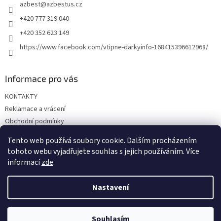
azbest
@
azbestus.cz
í
+420 777 319 040
+420 352 623 149
https://www.facebook.com/vtipne-darkyinfo-168415396612968/
Informace pro vás
KONTAKTY
Reklamace a vrácení
Obchodní podmínky
Podmínky ochrany osobních údajů
Tento web používá soubory cookie. Dalším procházením
Doprava a platba
tohoto webu vyjadřujete souhlas s jejich používáním. Více
informací
zde
.
Nastavení
Vytvořil Shoptet
Souhlasím
Copyright 2026
Vtipné dárky
. Všechna práva vyhrazena.