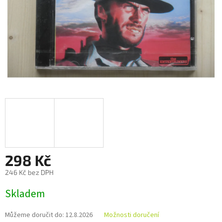
298 Kč
246 Kč bez DPH
Měrná
Skladem
cena:
Můžeme doručit do:
12.8.2026
Možnosti doručení