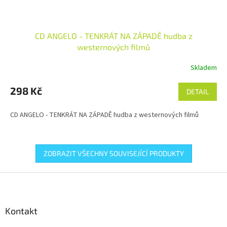
CD ANGELO - TENKRÁT NA ZÁPADĚ hudba z
westernových filmů
Skladem
298 Kč
DETAIL
CD ANGELO - TENKRÁT NA ZÁPADĚ hudba z westernových filmů
ZOBRAZIT VŠECHNY SOUVISEJÍCÍ PRODUKTY
Z
á
p
a
Kontakt
t