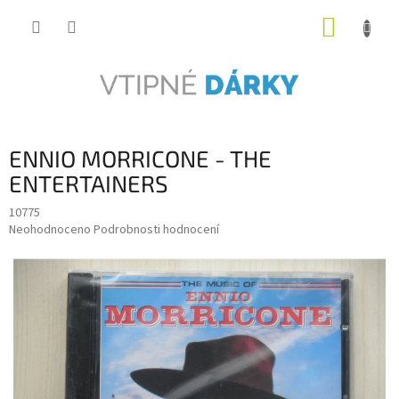
Přejít
NÁKUP
na
obsah
KOŠÍK
ENNIO MORRICONE - THE
ENTERTAINERS
10775
Průměrné
Neohodnoceno
Podrobnosti hodnocení
hodnocení
produktu
je
0,0
z
5
hvězdiček.