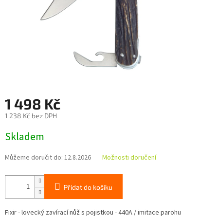
1 498 Kč
1 238 Kč bez DPH
Měrná
Skladem
cena:
Můžeme doručit do:
12.8.2026
Možnosti doručení
Přidat do košíku
Fixir - lovecký zavírací nůž s pojistkou - 440A / imitace parohu