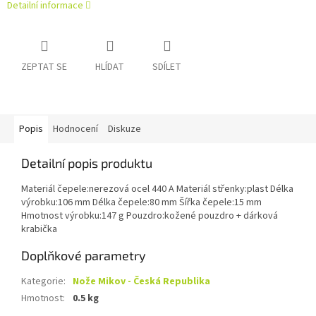
Detailní informace
ZEPTAT SE
HLÍDAT
SDÍLET
Popis
Hodnocení
Diskuze
Detailní popis produktu
Materiál čepele:nerezová ocel 440 A Materiál střenky:plast Délka
výrobku:106 mm Délka čepele:80 mm Šířka čepele:15 mm
Hmotnost výrobku:147 g Pouzdro:kožené pouzdro + dárková
krabička
Doplňkové parametry
Kategorie
:
Nože Mikov - Česká Republika
Hmotnost
:
0.5 kg