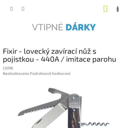
Přejít
NÁKUP
na
obsah
KOŠÍK
Fixir - lovecký zavírací nůž s
pojistkou - 440A / imitace parohu
10396
Průměrné
Neohodnoceno
Podrobnosti hodnocení
hodnocení
produktu
je
0,0
z
5
hvězdiček.