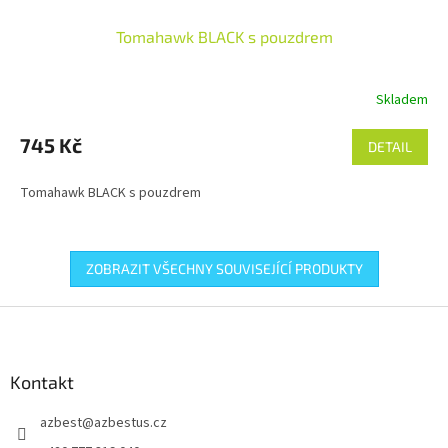
Tomahawk BLACK s pouzdrem
Skladem
745 Kč
DETAIL
Tomahawk BLACK s pouzdrem
ZOBRAZIT VŠECHNY SOUVISEJÍCÍ PRODUKTY
Z
á
p
a
Kontakt
t
azbest
@
azbestus.cz
í