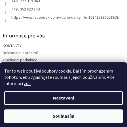
+420 777 319 040
+420 352 623 149
https://www.facebook.com/vtipne-darkyinfo-168415396612968/
Informace pro vás
KONTAKTY
Reklamace a vrácení
Obchodní podmínky
Podmínky ochrany osobních údajů
Tento web používá soubory cookie. Dalším procházením
Doprava a platba
tohoto webu vyjadřujete souhlas s jejich používáním. Více
informací
zde
.
Nastavení
Vytvořil Shoptet
Souhlasím
Copyright 2026
Vtipné dárky
. Všechna práva vyhrazena.