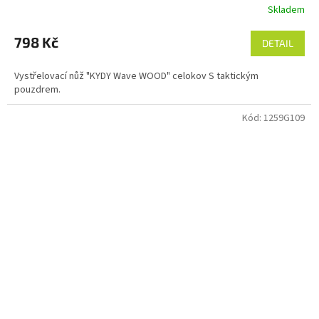
Skladem
Průměrné
hodnocení
produktu
798 Kč
DETAIL
je
5,0
Vystřelovací nůž "KYDY Wave WOOD" celokov S taktickým
z
pouzdrem.
5
hvězdiček.
Kód:
1259G109