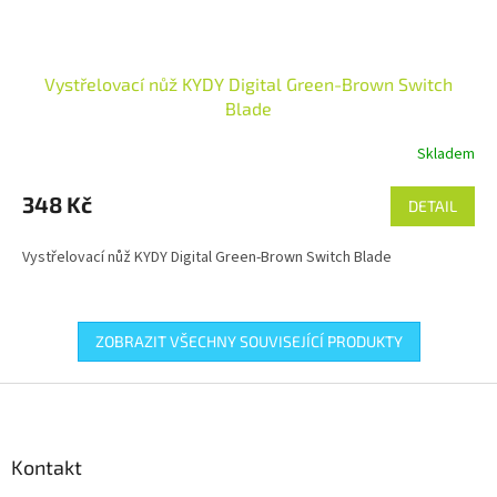
Vystřelovací nůž KYDY Digital Green-Brown Switch
Blade
Skladem
348 Kč
DETAIL
Vystřelovací nůž KYDY Digital Green-Brown Switch Blade
ZOBRAZIT VŠECHNY SOUVISEJÍCÍ PRODUKTY
Z
á
p
a
Kontakt
t