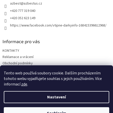
azbest
@
azbestus.cz
í
+420 777 319 040
+420 352 623 149
https://www.facebook.com/vtipne-darkyinfo-168415396612968/
Informace pro vás
KONTAKTY
Reklamace a vrácení
Obchodní podmínky
Podmínky ochrany osobních údajů
Tento web používá soubory cookie. Dalším procházením
Doprava a platba
tohoto webu vyjadřujete souhlas s jejich používáním. Více
informací
zde
.
Nastavení
Vytvořil Shoptet