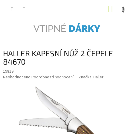
Přejít
NÁKUP
na
obsah
KOŠÍK
HALLER KAPESNÍ NŮŽ 2 ČEPELE
84670
19819
Průměrné
Neohodnoceno
Podrobnosti hodnocení
Značka:
Haller
hodnocení
produktu
je
0,0
z
5
hvězdiček.