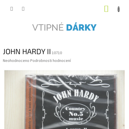
Přejít
NÁKUP
na
obsah
KOŠÍK
JOHN HARDY II
10710
Průměrné
Neohodnoceno
Podrobnosti hodnocení
hodnocení
produktu
je
0,0
z
5
hvězdiček.