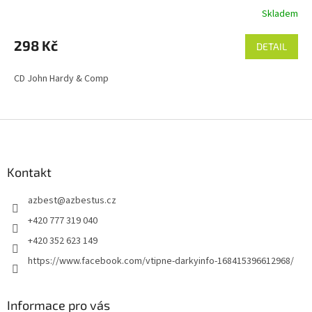
Skladem
298 Kč
DETAIL
CD John Hardy & Comp
Z
á
p
a
Kontakt
t
azbest
@
azbestus.cz
í
+420 777 319 040
+420 352 623 149
https://www.facebook.com/vtipne-darkyinfo-168415396612968/
Informace pro vás