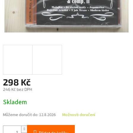
298 Kč
246 Kč bez DPH
Měrná
Skladem
cena:
Můžeme doručit do:
12.8.2026
Možnosti doručení
Přidat do košíku