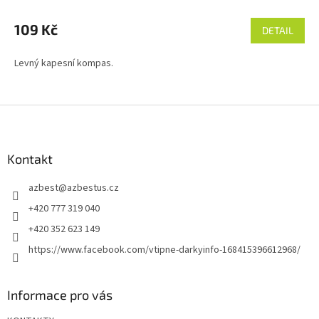
109 Kč
DETAIL
Levný kapesní kompas.
Z
á
p
a
Kontakt
t
azbest
@
azbestus.cz
í
+420 777 319 040
+420 352 623 149
https://www.facebook.com/vtipne-darkyinfo-168415396612968/
Informace pro vás