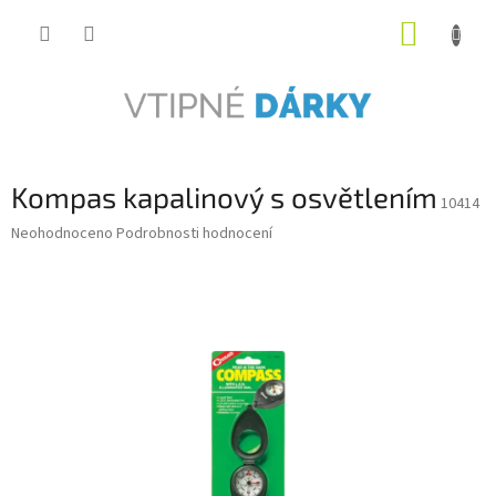
Přejít
NÁKUP
na
obsah
KOŠÍK
Kompas kapalinový s osvětlením
10414
Průměrné
Neohodnoceno
Podrobnosti hodnocení
hodnocení
produktu
je
0,0
z
5
hvězdiček.