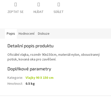
ZEPTAT SE
HLÍDAT
SDÍLET
Popis
Hodnocení
Diskuze
Detailní popis produktu
Oficiální vlajka, rozměr 90x150cm, materiál-nylon, oboustranný
potisk, kovaná oka pro zavěšení.
Doplňkové parametry
Kategorie
:
Vlajky 90 X 150 cm
Hmotnost
:
0.5 kg
Z
á
p