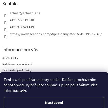
a
Kontakt
t
azbest
@
azbestus.cz
í
+420 777 319 040
+420 352 623 149
https://www.facebook.com/vtipne-darkyinfo-168415396612968/
Informace pro vás
KONTAKTY
Reklamace a vrácení
Obchodní podmínky
Podmínky ochrany osobních údajů
Tento web používá soubory cookie. Dalším procházením
Doprava a platba
tohoto webu vyjadřujete souhlas s jejich používáním. Více
informací
zde
.
Nastavení
Vytvořil Shoptet