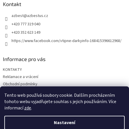
a
Kontakt
t
azbest
@
azbestus.cz
í
+420 777 319 040
+420 352 623 149
https://www.facebook.com/vtipne-darkyinfo-168415396612968/
Informace pro vás
KONTAKTY
Reklamace a vrácení
Obchodní podmínky
Podmínky ochrany osobních údajů
Tento web používá soubory cookie. Dalším procházením
Doprava a platba
tohoto webu vyjadřujete souhlas s jejich používáním. Více
informací
zde
.
Nastavení
Vytvořil Shoptet