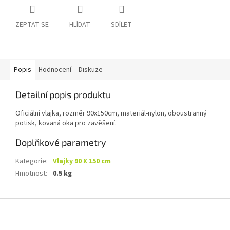
ZEPTAT SE
HLÍDAT
SDÍLET
Popis
Hodnocení
Diskuze
Detailní popis produktu
Oficiální vlajka, rozměr 90x150cm, materiál-nylon, oboustranný
potisk, kovaná oka pro zavěšení.
Doplňkové parametry
Kategorie
:
Vlajky 90 X 150 cm
Hmotnost
:
0.5 kg
Z
á
p