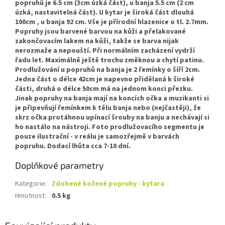
popruhů je 6.5 cm (3cm úzká část), u banja 5.5 cm (2 cm
úzká, nastavitelná část). U kytar je široká část dlouhá
100cm , u banja 92 cm. Vše je přírodní hlazenice o tl. 2.7mm.
Popruhy jsou barvené barvou na kůži a přelakované
zakončovacím lakem na kůži, takže se barva nijak
nerozmaže a nepouští. Při normálním zacházení vydrží
řadu let. Maximálně ještě trochu změknou a chytí patinu.
Prodlužování u popruhů na banja je 2 řemínky o šíří 2cm.
Jedna část o délce 42cm je napevno přidělaná k široké
části, druhá o délce 50cm má na jednom konci přezku.
Jinak popruhy na banja mají na koncích očka a muzikanti si
je připevňují řemínkem k tělu banja nebo (nejčastěji), že
skrz očka protáhnou upínací šrouby na banju a nechávají si
ho nastálo na nástroji. Foto prodlužovacího segmentu je
pouze ilustrační - v reálu je samozřejmě v barvách
popruhu. Dodací lhůta cca 7-10 dní.
Doplňkové parametry
Kategorie
:
Zdobené kožené popruhy - kytara
Hmotnost
:
0.5 kg