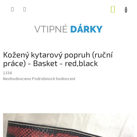
Přejít
NÁKUP
na
obsah
KOŠÍK
Kožený kytarový popruh (ruční
práce) - Basket - red,black
1334
Průměrné
Neohodnoceno
Podrobnosti hodnocení
hodnocení
produktu
je
0,0
z
5
hvězdiček.