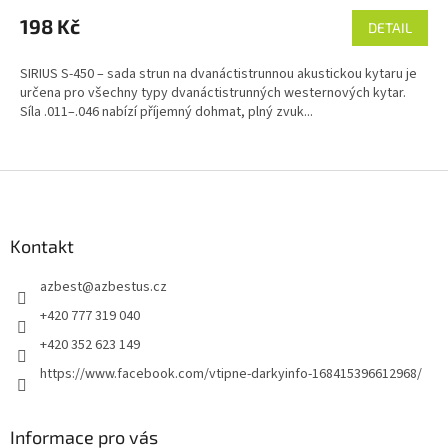
198 Kč
DETAIL
SIRIUS S-450 – sada strun na dvanáctistrunnou akustickou kytaru je
určena pro všechny typy dvanáctistrunných westernových kytar.
Síla .011–.046 nabízí příjemný dohmat, plný zvuk...
Z
á
p
a
Kontakt
t
azbest
@
azbestus.cz
í
+420 777 319 040
+420 352 623 149
https://www.facebook.com/vtipne-darkyinfo-168415396612968/
Informace pro vás