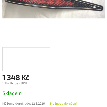
1 348 Kč
1 114 Kč bez DPH
Měrná
Skladem
cena:
Můžeme doručit do:
12.8.2026
Možnosti doručení