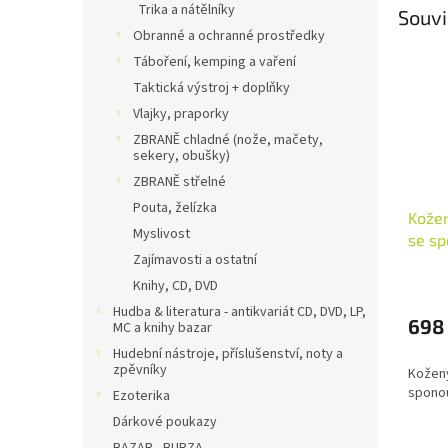
Trika a nátělníky
Souvi
Obranné a ochranné prostředky
Táboření, kemping a vaření
Taktická výstroj + doplňky
Vlajky, praporky
ZBRANĚ chladné (nože, mačety,
sekery, obušky)
ZBRANĚ střelné
Pouta, želízka
Kože
Myslivost
se s
Zajímavosti a ostatní
Knihy, CD, DVD
Hudba & literatura - antikvariát CD, DVD, LP,
698
MC a knihy bazar
Hudební nástroje, příslušenství, noty a
zpěvníky
Kožen
spono
Ezoterika
Dárkové poukazy