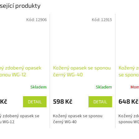
sející produkty
Kód:
12906
Kód:
12915
ný zdobený opasek
Kožený opasek se sponou
Kožený z
ponou WG-12
černý WG-40
se spon
Skladem
Skladem
Mom
 Kč
598 Kč
648 Kč
DETAIL
DETAIL
ý zdobený opasek se
Kožený opasek se sponou
Kožený zd
u WG-12
černý WG-40
sponou WG