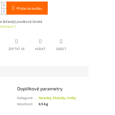
Přidat do košíku
šle (kšandy) poutkové-široké
informace
ZEPTAT SE
HLÍDAT
SDÍLET
Doplňkové parametry
Kategorie
:
Opasky, kšandy, treky
Hmotnost
:
0.5 kg