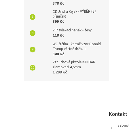
378 Kč
CD Jindra Kejak - VÝBĚR (27
písniček)
399 Kč
VIP svlékací panák - ženy
118 Kč
WC štětka - kartáč vzor Donald
Trump včetně držáku
348 Kč
Vzduchová pistole KANDAR
zlamovací 4,5mm
1 298 Kč
Z
á
p
a
t
Kontakt
í
azbes