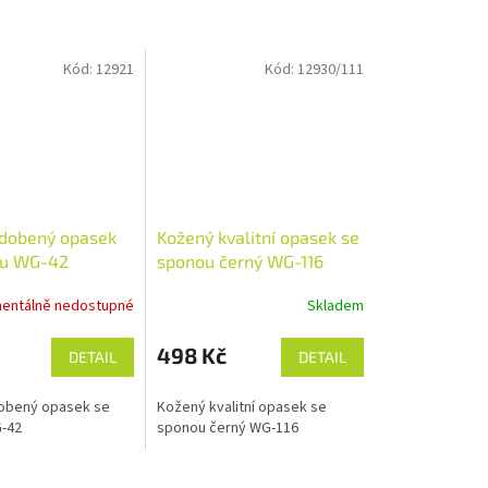
Kód:
12921
Kód:
12930/111
dobený opasek
Kožený kvalitní opasek se
ou WG-42
sponou černý WG-116
entálně nedostupné
Skladem
498 Kč
DETAIL
DETAIL
obený opasek se
Kožený kvalitní opasek se
-42
sponou černý WG-116