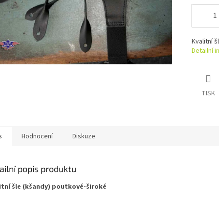
Kvalitní 
Detailní 
TISK
s
Hodnocení
Diskuze
ailní popis produktu
itní šle (kšandy) poutkové-široké