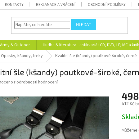
KONTAKTY
REKLAMACE A VRÁCENÍ
OBCHODNÍ PODMÍNKY
HLEDAT
Army & Outdoor
Hudba & literatura - antikvariát CD, DVD, LP, MC a kni
Opasky, kšandy, treky
Kvalitní šle (kšandy) poutkové-široké, černé
itní šle (kšandy) poutkové-široké, čer
né
noceno
Podrobnosti hodnocení
ní
498
u
412 Kč b
Měrná
Skla
cena:
ek.
Můžeme d