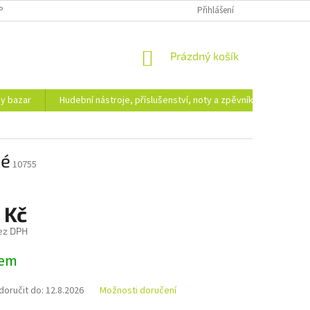
PODMÍNKY OCHRANY OSOBNÍCH ÚDAJŮ
DOPRAVA A PLATBA
Přihlášení
NÁKUPNÍ
Prázdný košík
KOŠÍK
hy bazar
Hudební nástroje, příslušenství, noty a zpěvníky
Ezote
né
10755
 Kč
ez DPH
dem
oručit do:
12.8.2026
Možnosti doručení