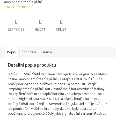
Lampionem Štěstí a přání.
Detailní informace
ZEPTAT SE
HLÍDAT
SDÍLET
Popis
Hodnocení
Diskuze
Detailní popis produktu
SPLŇTE SI SVÁ PŘÁNÍ Nabízíme Vám ojedinělý, originální zážitek s
naším Lampionem Štěstí a přání. • Létající LAMPIONY ŠTĚSTÍ a
přání jsou vyrobené z rýžového papíru a bambusu. Létající
lampióny štěstí a přání jsou vlastně malé horkovzdušné balony.
Po zapálení hořáku se naplní horkým vzduchem a vznesou se k
nebi • Originální LAMPIONY ŠTĚSTÍ a přání , létající balónky ,
balóny štěstí pocházejí ze severního Thajska. Jelikož je světlo z
lampionů přání vidět na kilometry daleko, byly celá staletí
používány pro vojenské účely jako signalizační zařízení. Poté se