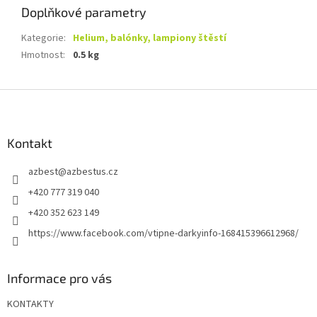
Doplňkové parametry
Kategorie
:
Helium, balónky, lampiony štěstí
Hmotnost
:
0.5 kg
Z
á
p
a
Kontakt
t
azbest
@
azbestus.cz
í
+420 777 319 040
+420 352 623 149
https://www.facebook.com/vtipne-darkyinfo-168415396612968/
Informace pro vás
KONTAKTY