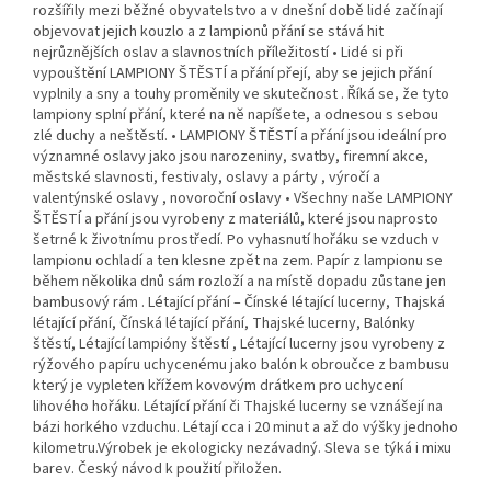
rozšířily mezi běžné obyvatelstvo a v dnešní době lidé začínají
objevovat jejich kouzlo a z lampionů přání se stává hit
nejrůznějších oslav a slavnostních příležitostí • Lidé si při
vypouštění LAMPIONY ŠTĚSTÍ a přání přejí, aby se jejich přání
vyplnily a sny a touhy proměnily ve skutečnost . Říká se, že tyto
lampiony splní přání, které na ně napíšete, a odnesou s sebou
zlé duchy a neštěstí. • LAMPIONY ŠTĚSTÍ a přání jsou ideální pro
významné oslavy jako jsou narozeniny, svatby, firemní akce,
městské slavnosti, festivaly, oslavy a párty , výročí a
valentýnské oslavy , novoroční oslavy • Všechny naše LAMPIONY
ŠTĚSTÍ a přání jsou vyrobeny z materiálů, které jsou naprosto
šetrné k životnímu prostředí. Po vyhasnutí hořáku se vzduch v
lampionu ochladí a ten klesne zpět na zem. Papír z lampionu se
během několika dnů sám rozloží a na místě dopadu zůstane jen
bambusový rám . Létající přání – Čínské létající lucerny, Thajská
létající přání, Čínská létající přání, Thajské lucerny, Balónky
štěstí, Létající lampióny štěstí , Létající lucerny jsou vyrobeny z
rýžového papíru uchycenému jako balón k obroučce z bambusu
který je vypleten křížem kovovým drátkem pro uchycení
lihového hořáku. Létající přání či Thajské lucerny se vznášejí na
bázi horkého vzduchu. Létají cca i 20 minut a až do výšky jednoho
kilometru.Výrobek je ekologicky nezávadný. Sleva se týká i mixu
barev. Český návod k použití přiložen.