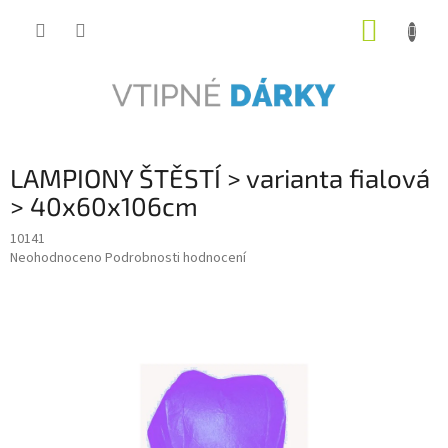
Přejít
NÁKUP
na
obsah
KOŠÍK
LAMPIONY ŠTĚSTÍ > varianta fialová
> 40x60x106cm
10141
Průměrné
Neohodnoceno
Podrobnosti hodnocení
hodnocení
produktu
je
0,0
z
5
hvězdiček.