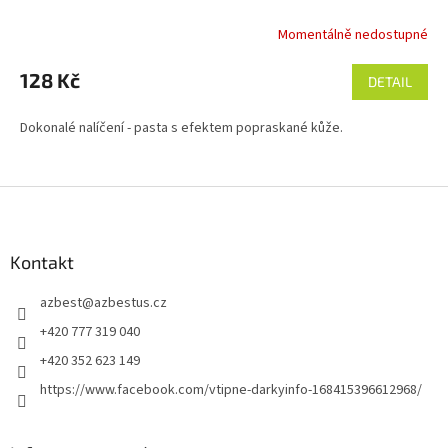
Momentálně nedostupné
128 Kč
DETAIL
Dokonalé nalíčení - pasta s efektem popraskané kůže.
Z
á
p
a
Kontakt
t
azbest
@
azbestus.cz
í
+420 777 319 040
+420 352 623 149
https://www.facebook.com/vtipne-darkyinfo-168415396612968/