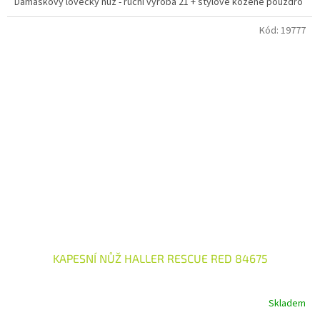
Damaškový lovecký nůž - ruční výroba 21 + stylové kožené pouzdro
Kód:
19777
KAPESNÍ NŮŽ HALLER RESCUE RED 84675
Skladem