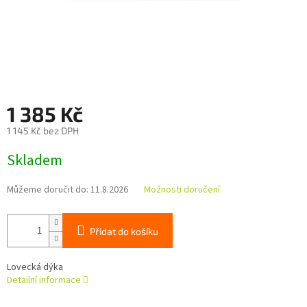
1 385 Kč
1 145 Kč bez DPH
Měrná
Skladem
cena:
Můžeme doručit do:
11.8.2026
Možnosti doručení
Přidat do košíku
Lovecká dýka
Detailní informace