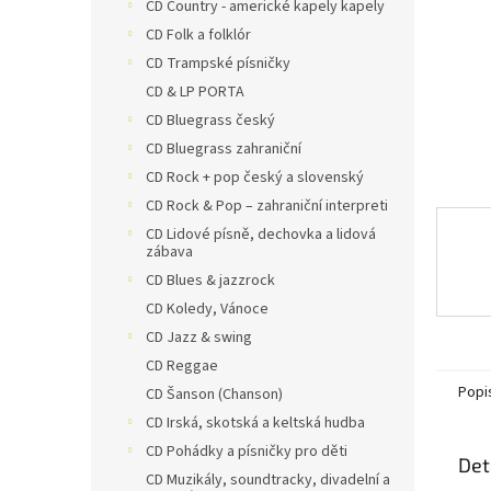
n
CD Country - americké kapely kapely
e
CD Folk a folklór
l
CD Trampské písničky
CD & LP PORTA
CD Bluegrass český
CD Bluegrass zahraniční
CD Rock + pop český a slovenský
CD Rock & Pop – zahraniční interpreti
CD Lidové písně, dechovka a lidová
zábava
CD Blues & jazzrock
CD Koledy, Vánoce
CD Jazz & swing
CD Reggae
Popi
CD Šanson (Chanson)
CD Irská, skotská a keltská hudba
CD Pohádky a písničky pro děti
Det
CD Muzikály, soundtracky, divadelní a