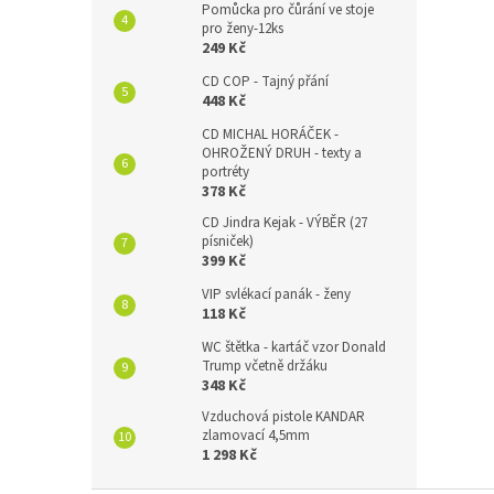
Pomůcka pro čůrání ve stoje
pro ženy-12ks
249 Kč
CD COP - Tajný přání
448 Kč
CD MICHAL HORÁČEK -
OHROŽENÝ DRUH - texty a
portréty
378 Kč
CD Jindra Kejak - VÝBĚR (27
písniček)
399 Kč
VIP svlékací panák - ženy
118 Kč
WC štětka - kartáč vzor Donald
Trump včetně držáku
348 Kč
Vzduchová pistole KANDAR
zlamovací 4,5mm
1 298 Kč