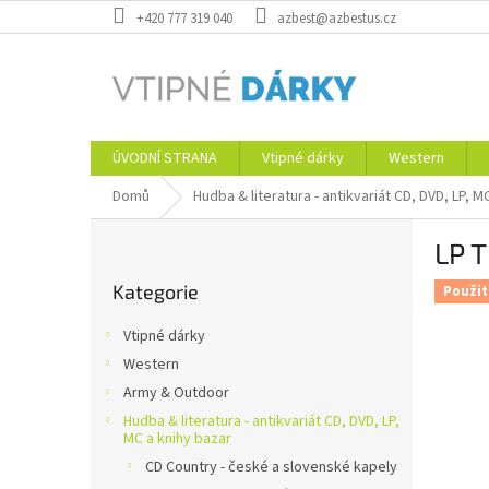
Přejít
+420 777 319 040
azbest@azbestus.cz
na
obsah
ÚVODNÍ STRANA
Vtipné dárky
Western
Domů
Hudba & literatura - antikvariát CD, DVD, LP, M
P
LP 
o
Přeskočit
s
Kategorie
kategorie
Použit
t
r
Vtipné dárky
a
Western
n
Army & Outdoor
n
í
Hudba & literatura - antikvariát CD, DVD, LP,
MC a knihy bazar
p
CD Country - české a slovenské kapely
a