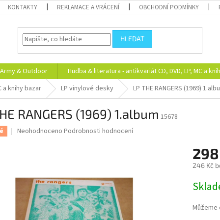
KONTAKTY
REKLAMACE A VRÁCENÍ
OBCHODNÍ PODMÍNKY
HLEDAT
Army & Outdoor
Hudba & literatura - antikvariát CD, DVD, LP, MC a kni
C a knihy bazar
LP vinylové desky
LP THE RANGERS (1969) 1.alb
THE RANGERS (1969) 1.album
15678
Průměrné
Neohodnoceno
Podrobnosti hodnocení
é
hodnocení
produktu
298
je
246 Kč b
0,0
z
Měrná
Skla
5
cena:
hvězdiček.
Můžeme d