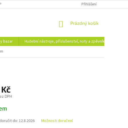
PODMÍNKY OCHRANY OSOBNÍCH ÚDAJŮ
DOPRAVA A PLATBA
Přihlášení
NÁKUPNÍ
Prázdný košík
KOŠÍK
hy bazar
Hudební nástroje, příslušenství, noty a zpěvníky
Ezote
um
 Kč
ez DPH
dem
oručit do:
12.8.2026
Možnosti doručení