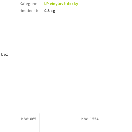
Kategorie
:
LP vinylové desky
Hmotnost
:
0.5 kg
e bez
Kód:
865
Kód:
1554