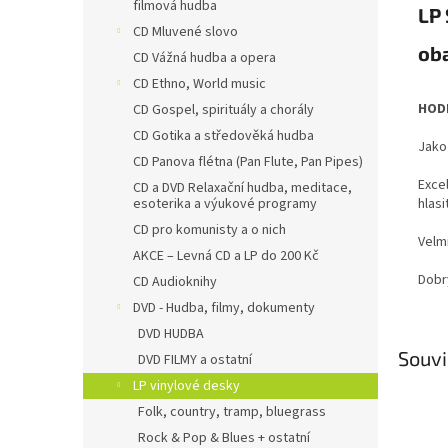
filmová hudba
LP
CD Mluvené slovo
oba
CD Vážná hudba a opera
CD Ethno, World music
HODN
CD Gospel, spirituály a chorály
CD Gotika a středověká hudba
Jako
CD Panova flétna (Pan Flute, Pan Pipes)
Exce
CD a DVD Relaxační hudba, meditace,
hlas
esoterika a výukové programy
CD pro komunisty a o nich
Velm
AKCE – Levná CD a LP do 200 Kč
Dobr
CD Audioknihy
DVD - Hudba, filmy, dokumenty
DVD HUDBA
Souvi
DVD FILMY a ostatní
LP vinylové desky
Folk, country, tramp, bluegrass
Rock & Pop & Blues + ostatní