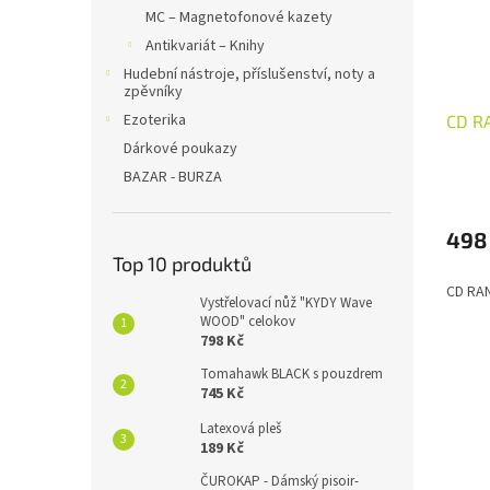
MC – Magnetofonové kazety
Antikvariát – Knihy
Hudební nástroje, příslušenství, noty a
zpěvníky
Ezoterika
CD R
Dárkové poukazy
BAZAR - BURZA
498
Top 10 produktů
CD RA
Vystřelovací nůž "KYDY Wave
WOOD" celokov
798 Kč
Tomahawk BLACK s pouzdrem
745 Kč
Latexová pleš
189 Kč
ČUROKAP - Dámský pisoir-