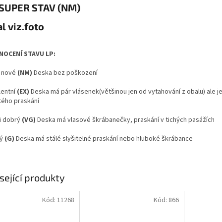
 SUPER STAV (NM)
l viz.foto
OCENÍ STAVU LP:
 nové
(NM)
Deska bez poškození
lentní
(EX)
Deska má pár vlásenek(většinou jen od vytahování z obalu) ale j
itého praskání
i dobrý
(VG)
Deska má vlasové škrábanečky, praskání v tichých pasážích
ý
(G)
Deska má stálé slyšitelné praskání nebo hluboké škrábance
sející produkty
Kód:
11268
Kód:
866