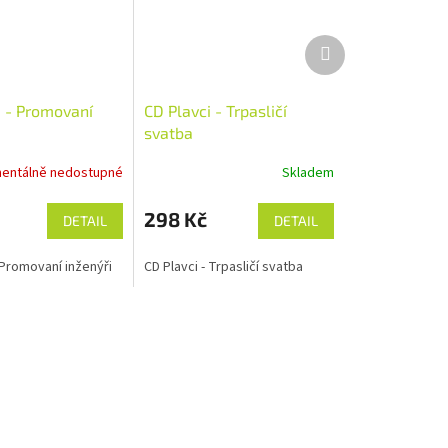
Další
produkt
i - Promovaní
CD Plavci - Trpasličí
svatba
entálně nedostupné
Skladem
298 Kč
DETAIL
DETAIL
 Promovaní inženýři
CD Plavci - Trpasličí svatba