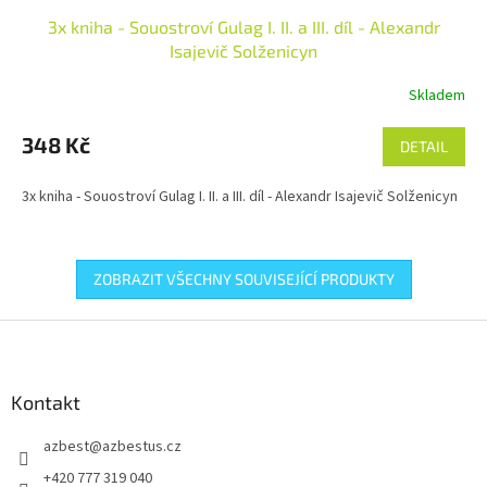
3x kniha - Souostroví Gulag I. II. a III. díl - Alexandr
Isajevič Solženicyn
Skladem
348 Kč
DETAIL
3x kniha - Souostroví Gulag I. II. a III. díl - Alexandr Isajevič Solženicyn
ZOBRAZIT VŠECHNY SOUVISEJÍCÍ PRODUKTY
Z
á
p
a
Kontakt
t
azbest
@
azbestus.cz
í
+420 777 319 040