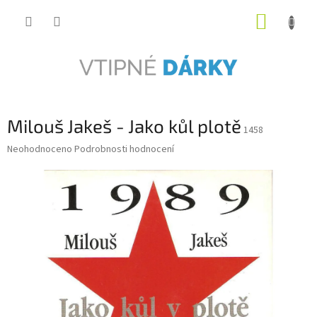
Přejít
NÁKUP
na
obsah
KOŠÍK
Milouš Jakeš - Jako kůl plotě
1458
Průměrné
Neohodnoceno
Podrobnosti hodnocení
hodnocení
produktu
je
0,0
z
5
hvězdiček.