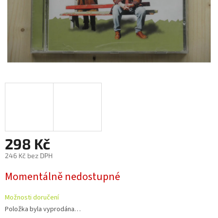
298 Kč
246 Kč bez DPH
Měrná
Momentálně nedostupné
cena:
Možnosti doručení
Položka byla vyprodána…