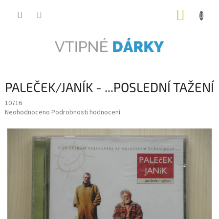
Přejít
NÁKUP
na
obsah
KOŠÍK
PALEČEK/JANÍK - ...POSLEDNÍ TAŽENÍ
10716
Průměrné
Neohodnoceno
Podrobnosti hodnocení
hodnocení
produktu
je
0,0
z
5
hvězdiček.