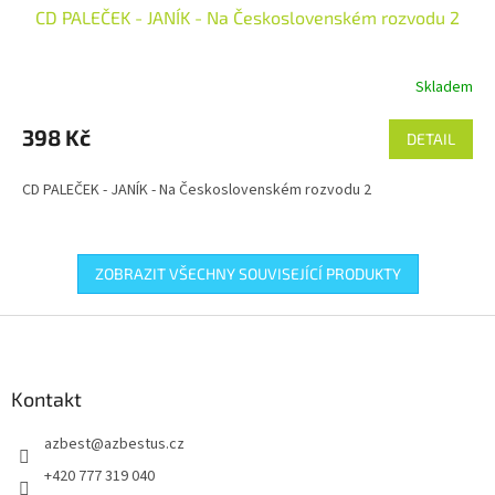
CD PALEČEK - JANÍK - Na Československém rozvodu 2
Skladem
398 Kč
DETAIL
CD PALEČEK - JANÍK - Na Československém rozvodu 2
ZOBRAZIT VŠECHNY SOUVISEJÍCÍ PRODUKTY
Z
á
p
a
Kontakt
t
azbest
@
azbestus.cz
í
+420 777 319 040