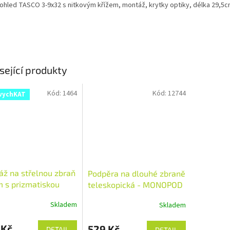
ohled TASCO 3-9x32 s nitkovým křížem, montáž, krytky optiky, délka 29,5
sející produkty
Kód:
1464
Kód:
12744
vychKAT
ž na střelnou zbraň
Podpěra na dlouhé zbraně
 s prizmatiskou
teleskopická - MONOPOD
kou
26013
Skladem
Skladem
 Kč
529 Kč
DETAIL
DETAIL