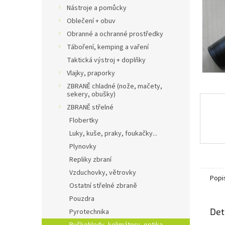
n
Nástroje a pomůcky
e
Oblečení + obuv
l
Obranné a ochranné prostředky
Táboření, kemping a vaření
Taktická výstroj + doplňky
Vlajky, praporky
ZBRANĚ chladné (nože, mačety,
sekery, obušky)
ZBRANĚ střelné
Flobertky
Luky, kuše, praky, foukačky...
Plynovky
Repliky zbraní
Vzduchovky, větrovky
Popi
Ostatní střelné zbraně
Pouzdra
Det
Pyrotechnika