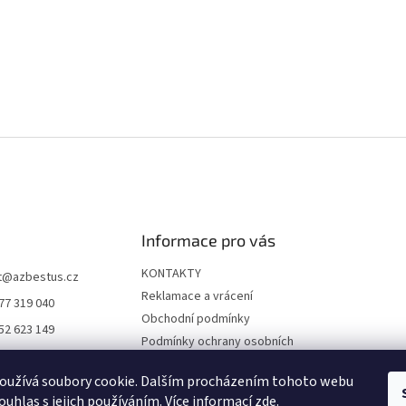
Informace pro vás
KONTAKTY
t
@
azbestus.cz
Reklamace a vrácení
77 319 040
Obchodní podmínky
52 623 149
Podmínky ochrany osobních
//www.facebook.co
údajů
ne-darkyinfo-16841
oužívá soubory cookie. Dalším procházením tohoto webu
Doprava a platba
12968/
ouhlas s jejich používáním. Více informací
zde
.