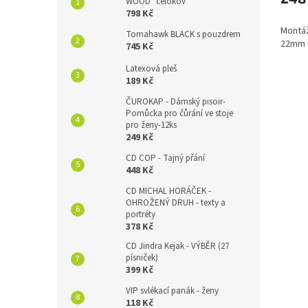
WOOD" celokov
798 Kč
Montáž
Tomahawk BLACK s pouzdrem
22mm s
745 Kč
Latexová pleš
189 Kč
ČUROKAP - Dámský pisoir-
Pomůcka pro čůrání ve stoje
pro ženy-12ks
249 Kč
CD COP - Tajný přání
448 Kč
CD MICHAL HORÁČEK -
OHROŽENÝ DRUH - texty a
portréty
378 Kč
CD Jindra Kejak - VÝBĚR (27
písniček)
399 Kč
VIP svlékací panák - ženy
118 Kč