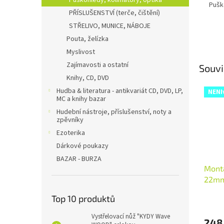
Puškohledy, kolimátory, optika
Pušk
PŘÍSLUŠENSTVÍ (terče, čištění)
STŘELIVO, MUNICE, NÁBOJE
Pouta, želízka
Myslivost
Zajímavosti a ostatní
Souvi
Knihy, CD, DVD
Hudba & literatura - antikvariát CD, DVD, LP,
NENI
MC a knihy bazar
Hudební nástroje, příslušenství, noty a
zpěvníky
Ezoterika
Dárkové poukazy
BAZAR - BURZA
Montá
22mm
svěr
Top 10 produktů
Vystřelovací nůž "KYDY Wave
248