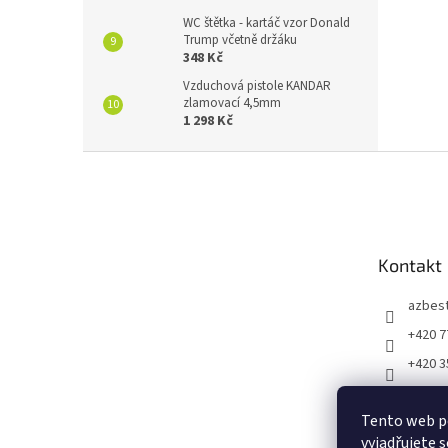
WC štětka - kartáč vzor Donald
Trump včetně držáku
348 Kč
Vzduchová pistole KANDAR
zlamovací 4,5mm
1 298 Kč
Z
á
p
a
t
Kontakt
í
azbes
+420 7
+420 3
https:
m/vtip
Tento web p
53966
vyjadřujete s