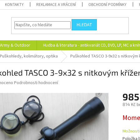
KONTAKTY
REKLAMACE A VRÁCENÍ
OBCHODNÍ PODMÍNKY
HLEDAT
Army & Outdoor
Hudba & literatura - antikvariát CD, DVD, LP, MC a kni
Puškohledy, kolimátory, optika
Puškohled TASCO 3-9x32 s nitkovým 
kohled TASCO 3-9x32 s nitkovým kříž
né
noceno
Podrobnosti hodnocení
ní
985
u
814 Kč b
Měrná
Momen
cena:
ek.
Možnosti
Položka 