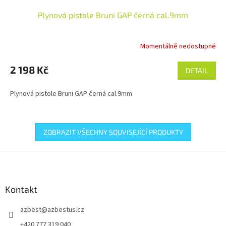
Plynová pistole Bruni GAP černá cal.9mm
Momentálně nedostupné
2 198 Kč
DETAIL
Plynová pistole Bruni GAP černá cal.9mm
ZOBRAZIT VŠECHNY SOUVISEJÍCÍ PRODUKTY
Z
á
p
a
Kontakt
t
azbest
@
azbestus.cz
í
+420 777 319 040