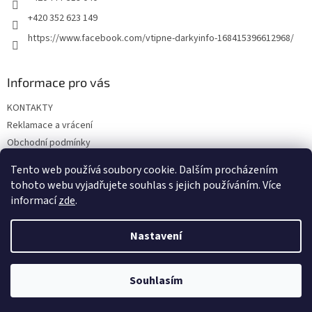
+420 352 623 149
https://www.facebook.com/vtipne-darkyinfo-168415396612968/
Informace pro vás
KONTAKTY
Reklamace a vrácení
Obchodní podmínky
Podmínky ochrany osobních údajů
Tento web používá soubory cookie. Dalším procházením
Doprava a platba
tohoto webu vyjadřujete souhlas s jejich používáním. Více
informací
zde
.
Nastavení
Vytvořil Shoptet
Souhlasím
Copyright 2026
Vtipné dárky
. Všechna práva vyhrazena.