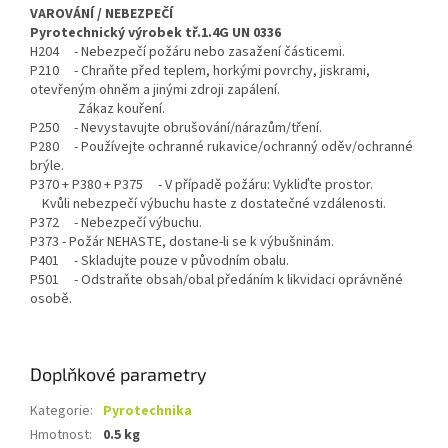
VAROVÁNÍ / NEBEZPEČÍ
Pyrotechnický výrobek tř.1.4G UN 0336
H204 - Nebezpečí požáru nebo zasažení částicemi.
P210 - Chraňte před teplem, horkými povrchy, jiskrami,
otevřeným ohněm a jinými zdroji zapálení.
Zákaz kouření.
P250 - Nevystavujte obrušování/nárazům/tření.
P280 - Používejte ochranné rukavice/ochranný oděv/ochranné
brýle.
P370 + P380 + P375 - V případě požáru: Vykliďte prostor.
Kvůli nebezpečí výbuchu haste z dostatečné vzdálenosti.
P372 - Nebezpečí výbuchu.
P373 - Požár NEHASTE, dostane-li se k výbušninám.
P401 - Skladujte pouze v původním obalu.
P501 - Odstraňte obsah/obal předáním k likvidaci oprávněné
osobě.
Doplňkové parametry
Kategorie
:
Pyrotechnika
Hmotnost
:
0.5 kg