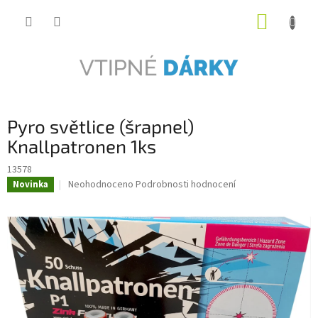
Přejít
NÁKUP
na
obsah
KOŠÍK
Pyro světlice (šrapnel)
Knallpatronen 1ks
13578
Průměrné
Neohodnoceno
Podrobnosti hodnocení
Novinka
hodnocení
produktu
je
0,0
z
5
hvězdiček.