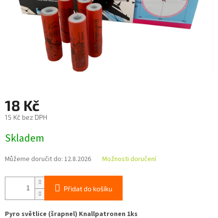
18 Kč
15 Kč bez DPH
Měrná
Skladem
cena:
Můžeme doručit do:
12.8.2026
Možnosti doručení
Přidat do košíku
Pyro světlice (šrapnel) Knallpatronen 1ks