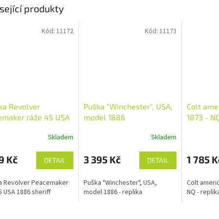
sející produkty
Kód:
11172
Kód:
11173
ka Revolver
Puška "Winchester", USA,
Colt amer
emaker ráže 45 USA
model 1886
1873 - NQ
sheriff
Skladem
Skladem
9 Kč
3 395 Kč
1 785 K
DETAIL
DETAIL
a Revolver Peacemaker
Puška "Winchester", USA,
Colt americ
5 USA 1886 sheriff
model 1886 - replika
NQ - replik