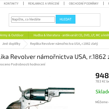
KONTAKTY
REKLAMACE A VRÁCENÍ
OBCHODNÍ PODMÍNKY
HLEDAT
Army & Outdoor
Hudba & literatura - antikvariát CD, DVD, LP, MC a kni
Jiné doplňky
Replika Revolver námořnictva USA, r.1862 zlatý
ika Revolver námořnictva USA, r.1862 
né
noceno
Podrobnosti hodnocení
ní
948
u
783 Kč b
Měrná
Skla
cena:
ek.
Můžeme d