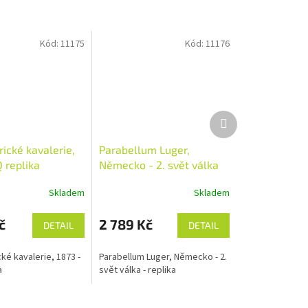
Kód:
11175
Kód:
11176
Další
produkt
ické kavalerie,
Parabellum Luger,
 replika
Německo - 2. svět válka
Skladem
Skladem
č
2 789 Kč
DETAIL
DETAIL
ké kavalerie, 1873 -
Parabellum Luger, Německo - 2.
a
svět válka - replika