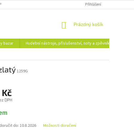
PODMÍNKY OCHRANY OSOBNÍCH ÚDAJŮ
DOPRAVA A PLATBA
Přihlášení
NÁKUPNÍ
Prázdný košík
KOŠÍK
hy bazar
Hudební nástroje, příslušenství, noty a zpěvníky
Ezote
zlatý
1259G
 Kč
ez DPH
dem
oručit do:
10.8.2026
Možnosti doručení