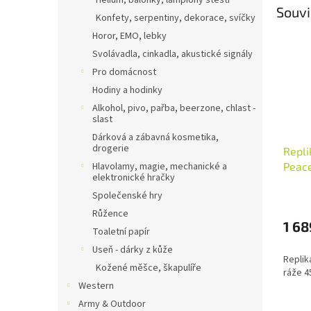
Helium, balónky, lampiony štěstí
Souvi
Konfety, serpentiny, dekorace, svíčky
Horor, EMO, lebky
Svolávadla, cinkadla, akustické signály
Pro domácnost
Hodiny a hodinky
Alkohol, pivo, pařba, beerzone, chlast -
slast
Dárková a zábavná kosmetika,
drogerie
Repli
Hlavolamy, magie, mechanické a
Peac
elektronické hračky
1886 
Společenské hry
Růžence
1 68
Toaletní papír
Useň - dárky z kůže
Replik
Kožené měšce, škapulíře
ráže 4
Western
Army & Outdoor