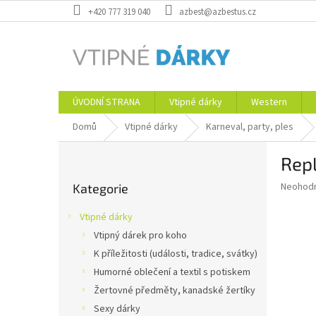
Přejít
+420 777 319 040
azbest@azbestus.cz
na
obsah
ÚVODNÍ STRANA
Vtipné dárky
Western
Domů
Vtipné dárky
Karneval, party, ples
P
Repl
o
Přeskočit
s
Průměr
Neohod
Kategorie
kategorie
t
hodnoce
r
produkt
Vtipné dárky
a
je
Vtipný dárek pro koho
0,0
n
z
K příležitosti (události, tradice, svátky)
n
5
í
Humorné oblečení a textil s potiskem
hvězdič
p
Žertovné předměty, kanadské žertíky
a
Sexy dárky