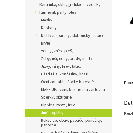
n
Keramika, sklo, gratulace, cedulky
e
Karneval, party, ples
l
Masky
Kostýmy
Na hlavu (paruky, kloboučky, čepice)
Brýle
Vousy, kníry, pleš,
Zuby, uši, nosy, brady, nehty
Jizvy, rány, krev, latex
Části těla, končetiny, kosti
Oční kontaktní čočky barevné
Popi
MAKE UP, líčení, kosmetika žertovná
Šperky, bižuterie
Det
Hippies, rasta, free
Jiné doplňky
Repl
Rukavice, obuv, papuče, ponožky,
pantofle