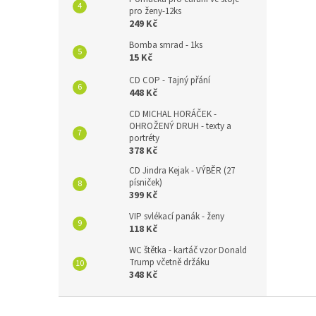
pro ženy-12ks
249 Kč
Bomba smrad - 1ks
15 Kč
CD COP - Tajný přání
448 Kč
CD MICHAL HORÁČEK -
OHROŽENÝ DRUH - texty a
portréty
378 Kč
CD Jindra Kejak - VÝBĚR (27
písniček)
399 Kč
VIP svlékací panák - ženy
118 Kč
WC štětka - kartáč vzor Donald
Trump včetně držáku
348 Kč
Z