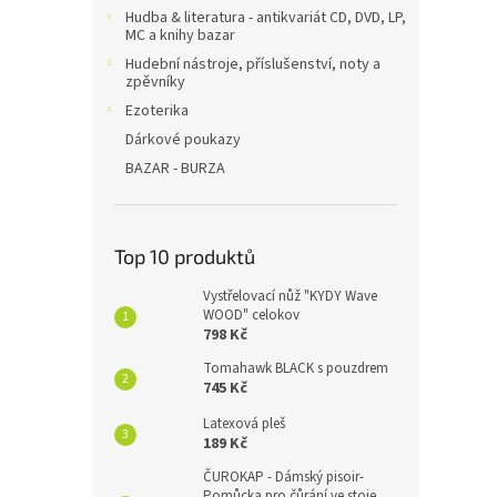
Hudba & literatura - antikvariát CD, DVD, LP,
MC a knihy bazar
Hudební nástroje, příslušenství, noty a
zpěvníky
Ezoterika
Dárkové poukazy
BAZAR - BURZA
Top 10 produktů
Vystřelovací nůž "KYDY Wave
WOOD" celokov
798 Kč
Tomahawk BLACK s pouzdrem
745 Kč
Latexová pleš
189 Kč
ČUROKAP - Dámský pisoir-
Pomůcka pro čůrání ve stoje