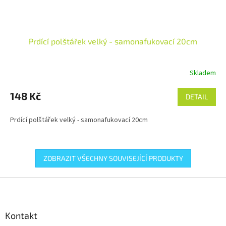
Prdící polštářek velký - samonafukovací 20cm
Skladem
148 Kč
DETAIL
Prdící polštářek velký - samonafukovací 20cm
ZOBRAZIT VŠECHNY SOUVISEJÍCÍ PRODUKTY
Z
á
p
a
Kontakt