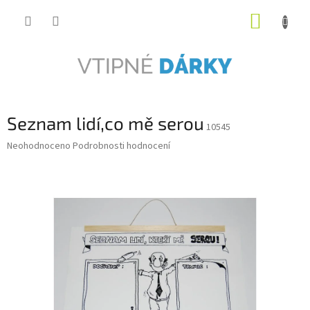
Přejít
NÁKUP
na
obsah
KOŠÍK
Seznam lidí,co mě serou
10545
Průměrné
Neohodnoceno
Podrobnosti hodnocení
hodnocení
produktu
je
0,0
z
5
hvězdiček.