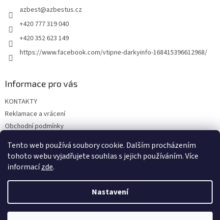
t
azbest
@
azbestus.cz
í
+420 777 319 040
+420 352 623 149
https://www.facebook.com/vtipne-darkyinfo-168415396612968/
Informace pro vás
KONTAKTY
Reklamace a vrácení
Obchodní podmínky
Podmínky ochrany osobních údajů
Tento web používá soubory cookie. Dalším procházením
Doprava a platba
tohoto webu vyjadřujete souhlas s jejich používáním. Více
informací
zde
.
Nastavení
Vytvořil Shoptet