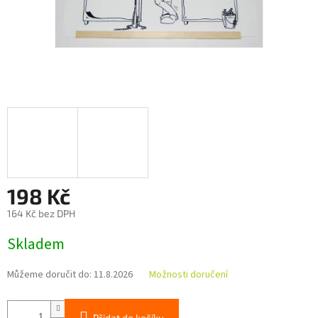
198 Kč
164 Kč bez DPH
Měrná
Skladem
cena:
Můžeme doručit do:
11.8.2026
Možnosti doručení
Přidat do košíku