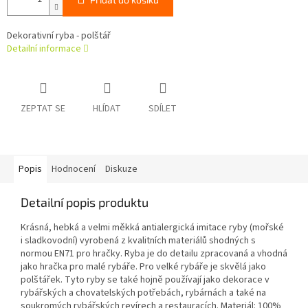
Dekorativní ryba - polštář
Detailní informace
ZEPTAT SE
HLÍDAT
SDÍLET
Popis
Hodnocení
Diskuze
Detailní popis produktu
Krásná, hebká a velmi měkká antialergická imitace ryby (mořské
i sladkovodní) vyrobená z kvalitních materiálů shodných s
normou EN71 pro hračky. Ryba je do detailu zpracovaná a vhodná
jako hračka pro malé rybáře. Pro velké rybáře je skvělá jako
polštářek. Tyto ryby se také hojně používají jako dekorace v
rybářských a chovatelských potřebách, rybárnách a také na
soukromých rybářských revírech a restauracích. Materiál: 100%