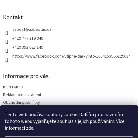
á
p
a
Kontakt
t
azbest
@
azbestus.cz
í
+420 777 319 040
+420 352 623 149
https://www.facebook.com/vtipne-darkyinfo-168415396612968/
Informace pro vás
KONTAKTY
Reklamace a vrácení
Obchodní podmínky
Podmínky ochrany osobních údajů
Tento web používá soubory cookie. Dalším procházením
Doprava a platba
tohoto webu vyjadřujete souhlas s jejich používáním. Více
informací
zde
.