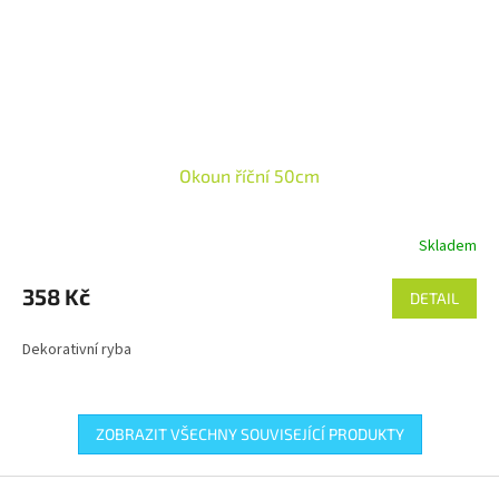
Okoun říční 50cm
Skladem
358 Kč
DETAIL
Dekorativní ryba
ZOBRAZIT VŠECHNY SOUVISEJÍCÍ PRODUKTY
Z