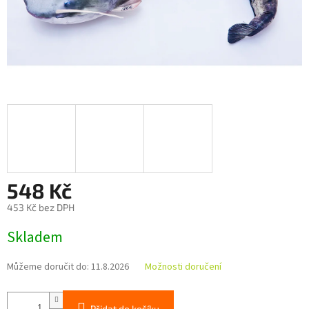
548 Kč
453 Kč bez DPH
Měrná
Skladem
cena:
Můžeme doručit do:
11.8.2026
Možnosti doručení
Přidat do košíku