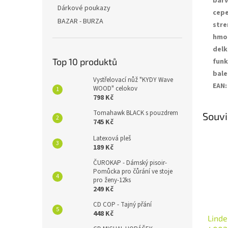
bar
Dárkové poukazy
cepe
BAZAR - BURZA
stre
hmo
delk
Top 10 produktů
funk
bal
Vystřelovací nůž "KYDY Wave
EAN
:
WOOD" celokov
798 Kč
Tomahawk BLACK s pouzdrem
Souvi
745 Kč
Latexová pleš
189 Kč
ČUROKAP - Dámský pisoir-
Pomůcka pro čůrání ve stoje
pro ženy-12ks
249 Kč
CD COP - Tajný přání
448 Kč
Linde