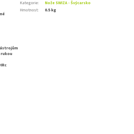
Kategorie
:
Nože SWIZA - Švýcarsko
Hmotnost
:
0.5 kg
ámé
nástrojům
u rukou
 HRc