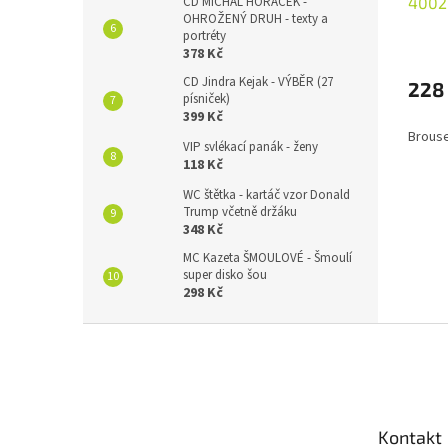
4002
CD MICHAL HORÁČEK -
OHROŽENÝ DRUH - texty a
portréty
378 Kč
CD Jindra Kejak - VÝBĚR (27
228
písniček)
399 Kč
Brouse
VIP svlékací panák - ženy
118 Kč
WC štětka - kartáč vzor Donald
Trump včetně držáku
348 Kč
MC Kazeta ŠMOULOVÉ - Šmoulí
super disko šou
298 Kč
Z
á
p
a
t
Kontakt
í