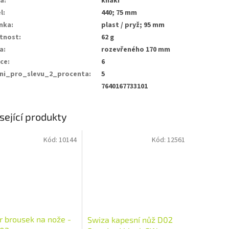
va
:
khaki
l
:
440; 75 mm
nka
:
plast / pryž; 95 mm
tnost
:
62 g
a
:
rozevřeného 170 mm
ce
:
6
eni_pro_slevu_2_procenta
:
5
7640167733101
sející produkty
Kód:
10144
Kód:
12561
r brousek na nože -
Swiza kapesní nůž D02