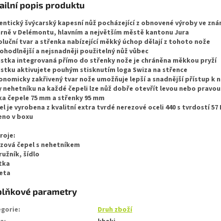
ailní popis produktu
entický švýcarský kapesní nůž pocházející z obnovené výroby ve zn
rně v Delémontu, hlavním a největším městě kantonu Jura
oluční tvar a střenka nabízející měkký úchop dělají z tohoto nože
ohodlnější a nejsnadněji použitelný nůž vůbec
istka integrovaná přímo do střenky nože je chráněna měkkou pryží
istku aktivujete pouhým stisknutím loga Swiza na střence
onomicky zakřivený tvar nože umožňuje lepší a snadnější přístup k 
y nehetníku na každé čepeli lze nůž dobře otevřít levou nebo pravo
ka čepele 75 mm a střenky 95 mm
el je vyrobena z kvalitní extra tvrdé nerezové oceli 440 s tvrdostí 57
eno v boxu
roje:
zová čepel s nehetníkem
ružník, šídlo
tka
eta
lňkové parametry
gorie
:
Druh zboží