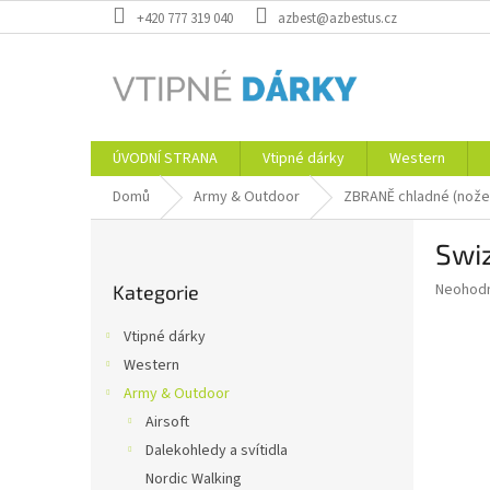
Přejít
+420 777 319 040
azbest@azbestus.cz
na
obsah
ÚVODNÍ STRANA
Vtipné dárky
Western
Domů
Army & Outdoor
ZBRANĚ chladné (nože
P
Swi
o
Přeskočit
s
Průměr
Neohod
Kategorie
kategorie
t
hodnoce
r
produkt
Vtipné dárky
a
je
Western
0,0
n
z
Army & Outdoor
n
5
í
Airsoft
hvězdič
p
Dalekohledy a svítidla
a
Nordic Walking