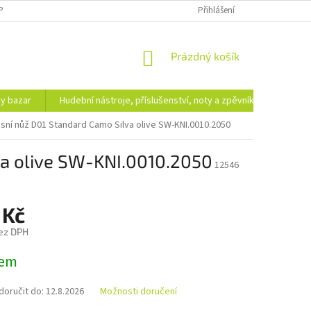
PODMÍNKY OCHRANY OSOBNÍCH ÚDAJŮ
DOPRAVA A PLATBA
Přihlášení
NÁKUPNÍ
Prázdný košík
KOŠÍK
hy bazar
Hudební nástroje, příslušenství, noty a zpěvníky
Ezote
sní nůž D01 Standard Camo Silva olive SW-KNI.0010.2050
va olive SW-KNI.0010.2050
12546
 Kč
ez DPH
dem
oručit do:
12.8.2026
Možnosti doručení