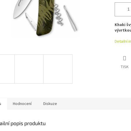
Khaki š
vývrtkou
Detailní 
TISK
s
Hodnocení
Diskuze
ailní popis produktu