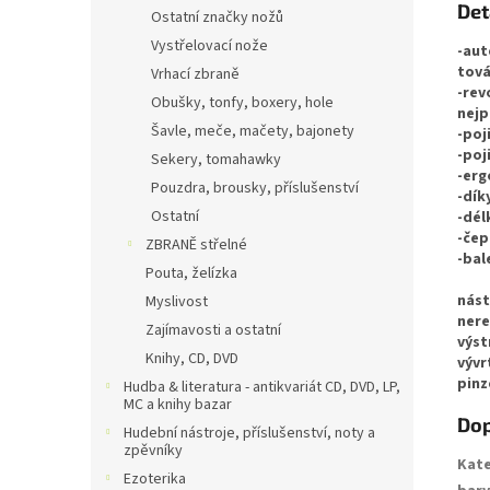
Det
Ostatní značky nožů
Vystřelovací nože
-aut
tová
Vrhací zbraně
-rev
Obušky, tonfy, boxery, hole
nejp
Šavle, meče, mačety, bajonety
-poj
-poj
Sekery, tomahawky
-erg
Pouzdra, brousky, příslušenství
-dík
Ostatní
-dél
-čep
ZBRANĚ střelné
-bal
Pouta, želízka
nást
Myslivost
nere
Zajímavosti a ostatní
výst
Knihy, CD, DVD
vývr
pinz
Hudba & literatura - antikvariát CD, DVD, LP,
MC a knihy bazar
Dop
Hudební nástroje, příslušenství, noty a
zpěvníky
Kate
Ezoterika