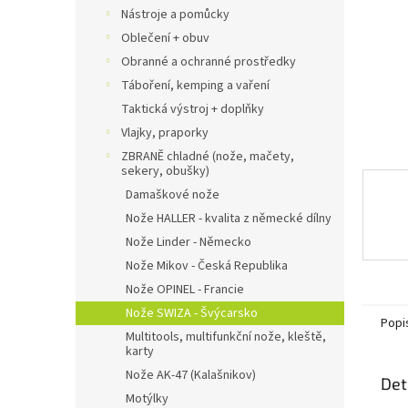
n
Nástroje a pomůcky
e
Oblečení + obuv
l
Obranné a ochranné prostředky
Táboření, kemping a vaření
Taktická výstroj + doplňky
Vlajky, praporky
ZBRANĚ chladné (nože, mačety,
sekery, obušky)
Damaškové nože
Nože HALLER - kvalita z německé dílny
Nože Linder - Německo
Nože Mikov - Česká Republika
Nože OPINEL - Francie
Nože SWIZA - Švýcarsko
Popi
Multitools, multifunkční nože, kleště,
karty
Nože AK-47 (Kalašnikov)
Det
Motýlky