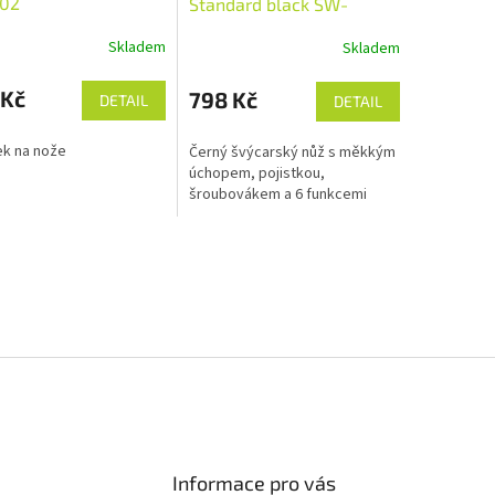
02
Standard black SW-
KNI.0020.1010
Skladem
Skladem
 Kč
798 Kč
DETAIL
DETAIL
k na nože
Černý švýcarský nůž s měkkým
úchopem, pojistkou,
šroubovákem a 6 funkcemi
Informace pro vás