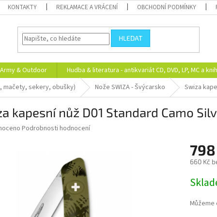
KONTAKTY
REKLAMACE A VRÁCENÍ
OBCHODNÍ PODMÍNKY
HLEDAT
Army & Outdoor
Hudba & literatura - antikvariát CD, DVD, LP, MC a kni
, mačety, sekery, obušky)
Nože SWIZA - Švýcarsko
Swiza kape
za kapesní nůž D01 Standard Camo Sil
né
noceno
Podrobnosti hodnocení
ní
798
u
660 Kč b
Měrná
Skla
cena:
ek.
Můžeme d