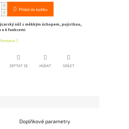
Přidat do košíku
výcarský nůž s měkkým úchopem, pojistkou,
 a 6 funkcemi
informace
ZEPTAT SE
HLÍDAT
SDÍLET
Doplňkové parametry