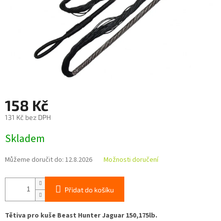
158 Kč
131 Kč bez DPH
Měrná
Skladem
cena:
Můžeme doručit do:
12.8.2026
Možnosti doručení
Přidat do košíku
Tětiva pro kuše Beast Hunter Jaguar 150,175lb.