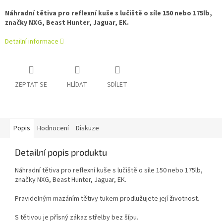
Náhradní tětiva pro reflexní kuše s lučiště o síle 150 nebo 175lb,
značky NXG, Beast Hunter, Jaguar, EK.
Detailní informace
ZEPTAT SE
HLÍDAT
SDÍLET
Popis
Hodnocení
Diskuze
Detailní popis produktu
Náhradní tětiva pro reflexní kuše s lučiště o síle 150 nebo 175lb,
značky NXG, Beast Hunter, Jaguar, EK.
Pravidelným mazáním tětivy tukem prodlužujete její životnost.
S tětivou je přísný zákaz střelby bez šípu.