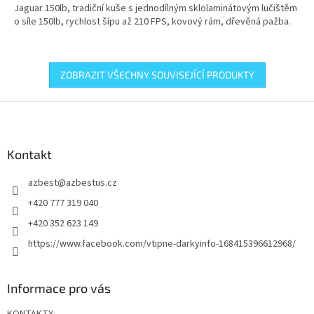
Jaguar 150lb, tradiční kuše s jednodílným sklolaminátovým lučištěm
o síle 150lb, rychlost šípu až 210 FPS, kovový rám, dřevěná pažba.
ZOBRAZIT VŠECHNY SOUVISEJÍCÍ PRODUKTY
Z
á
p
a
Kontakt
t
azbest
@
azbestus.cz
í
+420 777 319 040
+420 352 623 149
https://www.facebook.com/vtipne-darkyinfo-168415396612968/
Informace pro vás