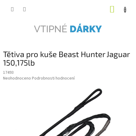
Přejít
NÁKUP
na
obsah
KOŠÍK
Tětiva pro kuše Beast Hunter Jaguar
150,175lb
17493
Průměrné
Neohodnoceno
Podrobnosti hodnocení
hodnocení
produktu
je
0,0
z
5
hvězdiček.