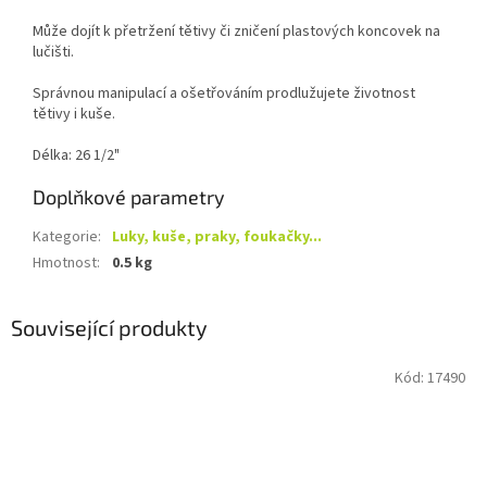
Může dojít k přetržení tětivy či zničení plastových koncovek na
lučišti.
Správnou manipulací a ošetřováním prodlužujete životnost
tětivy i kuše.
Délka: 26 1/2"
Doplňkové parametry
Kategorie
:
Luky, kuše, praky, foukačky...
Hmotnost
:
0.5 kg
Související produkty
Kód:
17490