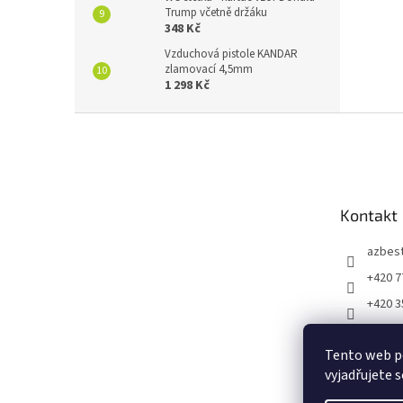
Trump včetně držáku
348 Kč
Vzduchová pistole KANDAR
zlamovací 4,5mm
1 298 Kč
Z
á
p
a
t
Kontakt
í
azbes
+420 7
+420 3
https:
m/vtip
Tento web p
53966
vyjadřujete s