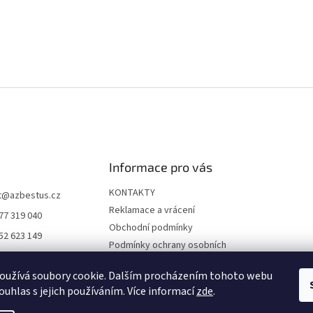
Informace pro vás
KONTAKTY
t
@
azbestus.cz
Reklamace a vrácení
77 319 040
Obchodní podmínky
52 623 149
Podmínky ochrany osobních
//www.facebook.co
údajů
ne-darkyinfo-16841
oužívá soubory cookie. Dalším procházením tohoto webu
Doprava a platba
12968/
ouhlas s jejich používáním. Více informací
zde
.