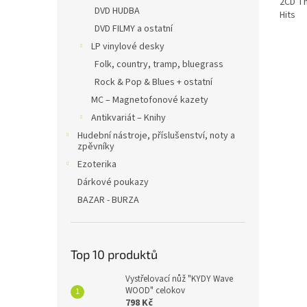
2CD Th
DVD HUDBA
Hits
DVD FILMY a ostatní
LP vinylové desky
Folk, country, tramp, bluegrass
Rock & Pop & Blues + ostatní
MC – Magnetofonové kazety
Antikvariát – Knihy
Hudební nástroje, příslušenství, noty a
zpěvníky
Ezoterika
Dárkové poukazy
BAZAR - BURZA
Top 10 produktů
Vystřelovací nůž "KYDY Wave
WOOD" celokov
798 Kč