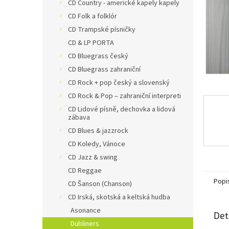
n
CD Country - americké kapely kapely
e
CD Folk a folklór
l
CD Trampské písničky
CD & LP PORTA
CD Bluegrass český
CD Bluegrass zahraniční
CD Rock + pop český a slovenský
CD Rock & Pop – zahraniční interpreti
CD Lidové písně, dechovka a lidová
zábava
CD Blues & jazzrock
CD Koledy, Vánoce
CD Jazz & swing
CD Reggae
Popi
CD Šanson (Chanson)
CD Irská, skotská a keltská hudba
Asonance
Det
Dubliners