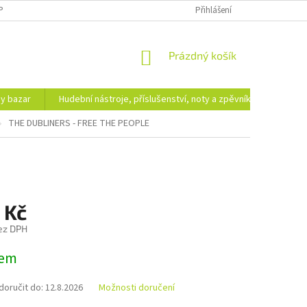
PODMÍNKY OCHRANY OSOBNÍCH ÚDAJŮ
DOPRAVA A PLATBA
Přihlášení
NÁKUPNÍ
Prázdný košík
KOŠÍK
hy bazar
Hudební nástroje, příslušenství, noty a zpěvníky
Ezote
THE DUBLINERS - FREE THE PEOPLE
 Kč
ez DPH
dem
oručit do:
12.8.2026
Možnosti doručení