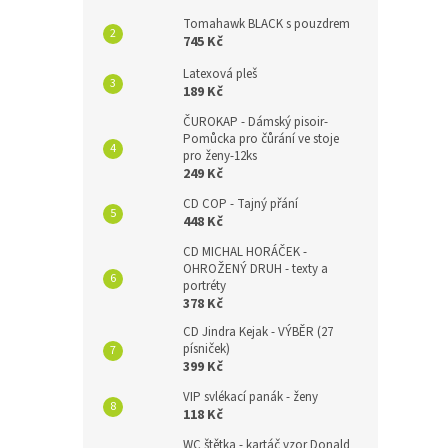
Tomahawk BLACK s pouzdrem
745 Kč
Latexová pleš
189 Kč
ČUROKAP - Dámský pisoir-
Pomůcka pro čůrání ve stoje
pro ženy-12ks
249 Kč
CD COP - Tajný přání
448 Kč
CD MICHAL HORÁČEK -
OHROŽENÝ DRUH - texty a
portréty
378 Kč
CD Jindra Kejak - VÝBĚR (27
písniček)
399 Kč
VIP svlékací panák - ženy
118 Kč
WC štětka - kartáč vzor Donald