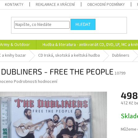
KONTAKTY
REKLAMACE A VRÁCENÍ
OBCHODNÍ PODMÍNKY
HLEDAT
Army & Outdoor
Hudba & literatura - antikvariát CD, DVD, LP, MC a kni
C a knihy bazar
CD Irská, skotská a keltská hudba
Dubliners
 DUBLINERS - FREE THE PEOPLE
10799
né
noceno
Podrobnosti hodnocení
ní
498
u
412 Kč b
Měrná
Skla
cena:
ek.
Můžeme d