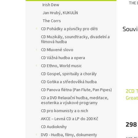
THE 
Irish Dew
Jan Hrubý, KUKULÍN
The Corrs
Souvi
CD Pohádky a písničky pro děti
CD Muzikály, soundtracky, divadelní a
filmová hudba
CD Mluvené slovo
CD Vážná hudba a opera
CD Ethno, World music
CD Gospel, spirituály a chorály
CD Gotika a středověká hudba
CD Panova flétna (Pan Flute, Pan Pipes)
2CD T
Great
CD a DVD Relaxační hudba, meditace,
esoterika a výukové programy
CD pro komunisty a o nich
AKCE – Levná CD a LP do 200 Kč
298
CD Audioknihy
DVD - Hudba, filmy, dokumenty