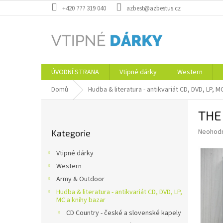
Přejít
+420 777 319 040
azbest@azbestus.cz
na
obsah
ÚVODNÍ STRANA
Vtipné dárky
Western
Domů
Hudba & literatura - antikvariát CD, DVD, LP, M
P
THE
o
Přeskočit
s
Průměr
Neohod
Kategorie
kategorie
t
hodnoce
r
produkt
Vtipné dárky
a
je
Western
0,0
n
z
Army & Outdoor
n
5
í
Hudba & literatura - antikvariát CD, DVD, LP,
hvězdič
MC a knihy bazar
p
CD Country - české a slovenské kapely
a