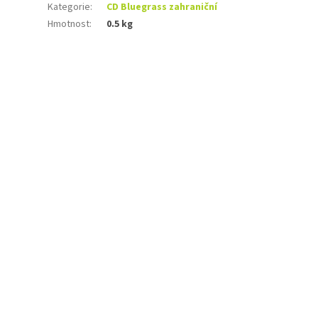
Kategorie
:
CD Bluegrass zahraniční
Hmotnost
:
0.5 kg