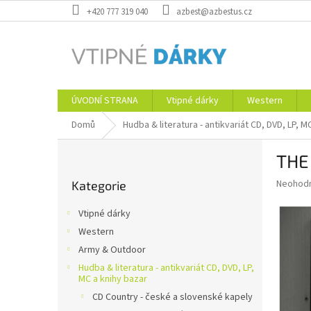
Přejít
+420 777 319 040
azbest@azbestus.cz
na
obsah
ÚVODNÍ STRANA
Vtipné dárky
Western
Domů
Hudba & literatura - antikvariát CD, DVD, LP, M
P
THE
o
Přeskočit
s
Průměr
Neohod
Kategorie
kategorie
t
hodnoce
r
produkt
Vtipné dárky
a
je
Western
0,0
n
z
Army & Outdoor
n
5
í
Hudba & literatura - antikvariát CD, DVD, LP,
hvězdič
MC a knihy bazar
p
CD Country - české a slovenské kapely
a