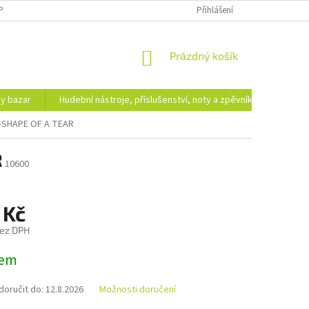
PODMÍNKY OCHRANY OSOBNÍCH ÚDAJŮ
DOPRAVA A PLATBA
Přihlášení
NÁKUPNÍ
Prázdný košík
KOŠÍK
hy bazar
Hudební nástroje, příslušenství, noty a zpěvníky
Ezote
-SHAPE OF A TEAR
R
10600
 Kč
bez DPH
dem
oručit do:
12.8.2026
Možnosti doručení