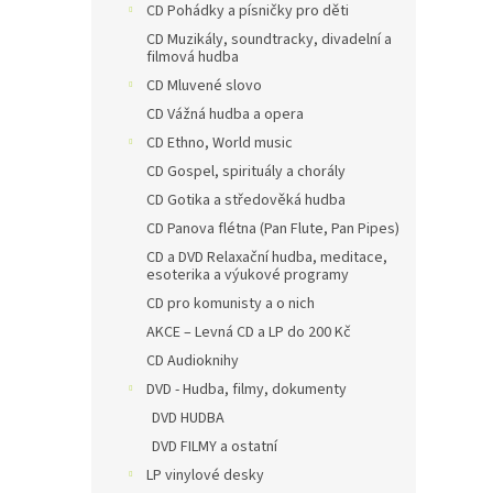
CD Pohádky a písničky pro děti
CD Muzikály, soundtracky, divadelní a
filmová hudba
CD Mluvené slovo
CD Vážná hudba a opera
CD Ethno, World music
CD Gospel, spirituály a chorály
CD Gotika a středověká hudba
CD Panova flétna (Pan Flute, Pan Pipes)
CD a DVD Relaxační hudba, meditace,
esoterika a výukové programy
CD pro komunisty a o nich
AKCE – Levná CD a LP do 200 Kč
CD Audioknihy
DVD - Hudba, filmy, dokumenty
DVD HUDBA
DVD FILMY a ostatní
LP vinylové desky