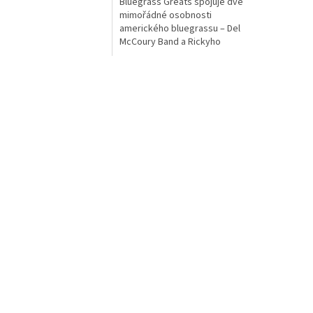
Bluegrass Greats spojuje dvě
mimořádné osobnosti
amerického bluegrassu – Del
McCoury Band a Rickyho
Skaggse. Oba interpreti patří k
největším legendám tohoto
žánru a jejich...