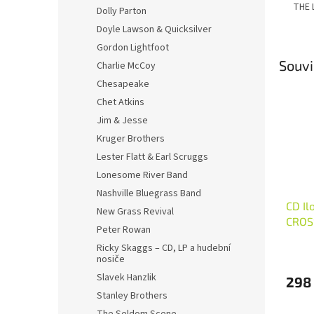
THE 
Dolly Parton
Doyle Lawson & Quicksilver
Gordon Lightfoot
Souvi
Charlie McCoy
Chesapeake
Chet Atkins
Jim & Jesse
Kruger Brothers
Lester Flatt & Earl Scruggs
Lonesome River Band
Nashville Bluegrass Band
CD Il
New Grass Revival
CROS
Peter Rowan
Ricky Skaggs – CD, LP a hudební
nosiče
Slavek Hanzlik
298
Stanley Brothers