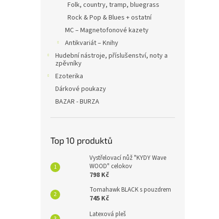
Folk, country, tramp, bluegrass
Rock & Pop & Blues + ostatní
MC – Magnetofonové kazety
Antikvariát – Knihy
Hudební nástroje, příslušenství, noty a
zpěvníky
Ezoterika
Dárkové poukazy
BAZAR - BURZA
Top 10 produktů
Vystřelovací nůž "KYDY Wave
WOOD" celokov
798 Kč
Tomahawk BLACK s pouzdrem
745 Kč
Latexová pleš