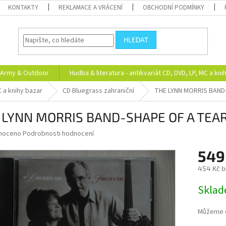
KONTAKTY
REKLAMACE A VRÁCENÍ
OBCHODNÍ PODMÍNKY
HLEDAT
Army & Outdoor
Hudba & literatura - antikvariát CD, DVD, LP, MC a kni
C a knihy bazar
CD Bluegrass zahraniční
THE LYNN MORRIS BAND
 LYNN MORRIS BAND-SHAPE OF A TEA
né
noceno
Podrobnosti hodnocení
ní
549
u
454 Kč 
Měrná
Skla
cena:
ek.
Můžeme d