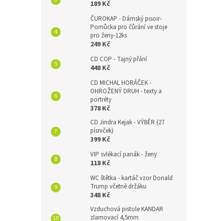
189 Kč
ČUROKAP - Dámský pisoir-
Pomůcka pro čůrání ve stoje
pro ženy-12ks
249 Kč
CD COP - Tajný přání
448 Kč
CD MICHAL HORÁČEK -
OHROŽENÝ DRUH - texty a
portréty
378 Kč
CD Jindra Kejak - VÝBĚR (27
písniček)
399 Kč
VIP svlékací panák - ženy
118 Kč
WC štětka - kartáč vzor Donald
Trump včetně držáku
348 Kč
Vzduchová pistole KANDAR
zlamovací 4,5mm