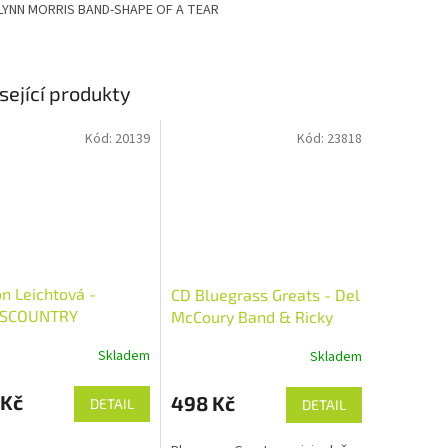
LYNN MORRIS BAND-SHAPE OF A TEAR
sející produkty
Kód:
20139
Kód:
23818
on Leichtová -
CD Bluegrass Greats - Del
SCOUNTRY
McCoury Band & Ricky
Skaggs
Skladem
Skladem
 Kč
498 Kč
DETAIL
DETAIL