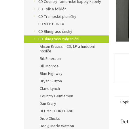
n
CD Country - americké kapely kapely
e
CD Folk a folklór
l
CD Trampské písničky
CD & LP PORTA
CD Bluegrass český
CD Bluegrass zahraniční
Alison Krauss – CD, LP a hudební
nosiče
Bill Emerson
Bill Monroe
Blue Highway
Bryan Sutton
Claire Lynch
Country Gentlemen
Popi
Dan Crary
DEL McCOURY BAND
Dixie Chicks
Det
Doc § Merle Watson