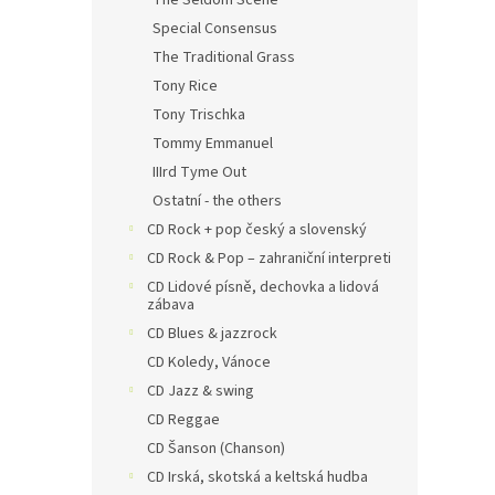
The Seldom Scene
Special Consensus
The Traditional Grass
Tony Rice
Tony Trischka
Tommy Emmanuel
IIIrd Tyme Out
Ostatní - the others
CD Rock + pop český a slovenský
CD Rock & Pop – zahraniční interpreti
CD Lidové písně, dechovka a lidová
zábava
CD Blues & jazzrock
CD Koledy, Vánoce
CD Jazz & swing
CD Reggae
CD Šanson (Chanson)
CD Irská, skotská a keltská hudba