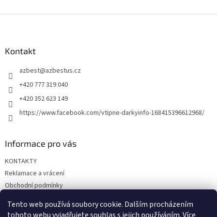
Z
á
p
a
Kontakt
t
azbest
@
azbestus.cz
í
+420 777 319 040
+420 352 623 149
https://www.facebook.com/vtipne-darkyinfo-168415396612968/
Informace pro vás
KONTAKTY
Reklamace a vrácení
Obchodní podmínky
Podmínky ochrany osobních údajů
Tento web používá soubory cookie. Dalším procházením
Doprava a platba
tohoto webu vyjadřujete souhlas s jejich používáním. Více