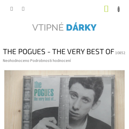
Přejít
NÁKUP
na
obsah
KOŠÍK
THE POGUES - THE VERY BEST OF
10852
Průměrné
Neohodnoceno
Podrobnosti hodnocení
hodnocení
produktu
je
0,0
z
5
hvězdiček.