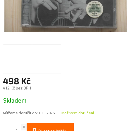
498 Kč
412 Kč bez DPH
Měrná
Skladem
cena:
Můžeme doručit do:
13.8.2026
Možnosti doručení
Přidat do košíku