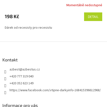
Momentálně nedostupné
198 Kč
DETAIL
Dárek od recesisty pro recesistu
Z
á
p
a
Kontakt
t
azbest
@
azbestus.cz
í
+420 777 319 040
+420 352 623 149
https://www.facebook.com/vtipne-darkyinfo-168415396612968/
Informace pro vás