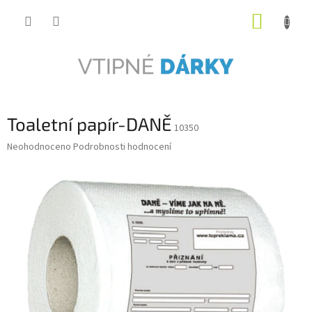
Přejít
NÁKUP
na
obsah
KOŠÍK
Toaletní papír-DANĚ
10350
Průměrné
Neohodnoceno
Podrobnosti hodnocení
hodnocení
produktu
je
0,0
z
5
hvězdiček.