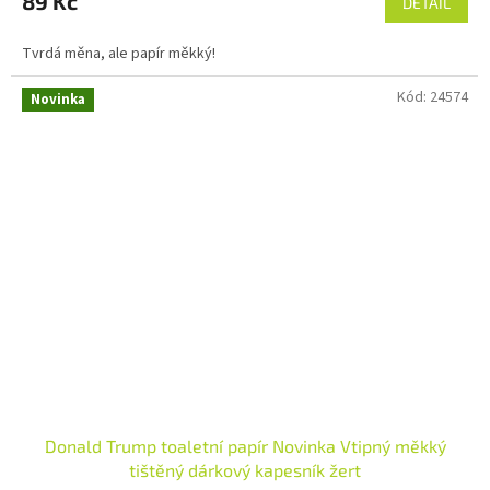
89 Kč
DETAIL
Tvrdá měna, ale papír měkký!
Kód:
24574
Novinka
Donald Trump toaletní papír Novinka Vtipný měkký
tištěný dárkový kapesník žert