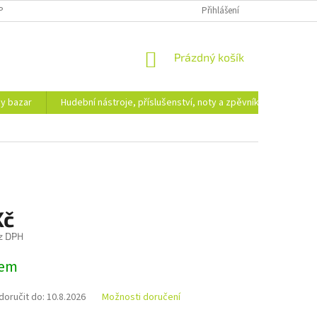
PODMÍNKY OCHRANY OSOBNÍCH ÚDAJŮ
DOPRAVA A PLATBA
Přihlášení
NÁKUPNÍ
Prázdný košík
KOŠÍK
hy bazar
Hudební nástroje, příslušenství, noty a zpěvníky
Ezote
Kč
z DPH
dem
oručit do:
10.8.2026
Možnosti doručení