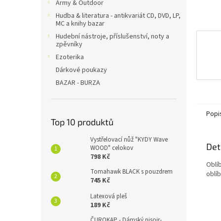
Army & Outdoor
Hudba & literatura - antikvariát CD, DVD, LP,
MC a knihy bazar
Hudební nástroje, příslušenství, noty a
zpěvníky
Ezoterika
Dárkové poukazy
BAZAR - BURZA
Popi
Top 10 produktů
Vystřelovací nůž "KYDY Wave
Det
WOOD" celokov
798 Kč
Oblí
Tomahawk BLACK s pouzdrem
oblí
745 Kč
Latexová pleš
189 Kč
ČUROKAP - Dámský pisoir-