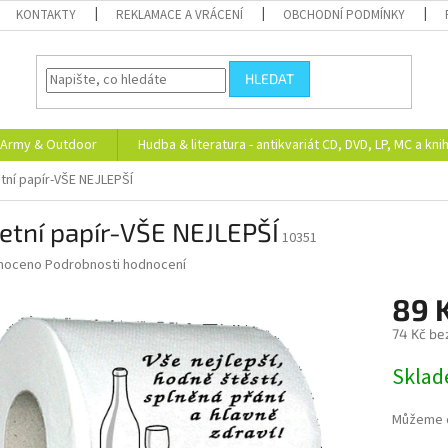
KONTAKTY
REKLAMACE A VRÁCENÍ
OBCHODNÍ PODMÍNKY
HLEDAT
Army & Outdoor
Hudba & literatura - antikvariát CD, DVD, LP, MC a kni
tní papír-VŠE NEJLEPŠÍ
etní papír-VŠE NEJLEPŠÍ
10351
né
noceno
Podrobnosti hodnocení
ní
89 
u
74 Kč be
Měrná
Skla
cena:
ek.
Můžeme d