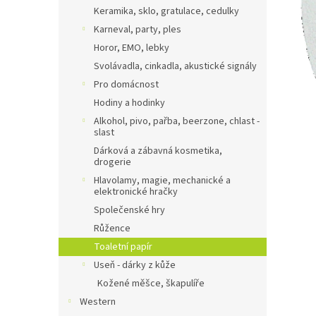
n
Keramika, sklo, gratulace, cedulky
e
Karneval, party, ples
l
Horor, EMO, lebky
Svolávadla, cinkadla, akustické signály
Pro domácnost
Hodiny a hodinky
Alkohol, pivo, pařba, beerzone, chlast -
slast
Dárková a zábavná kosmetika,
drogerie
Hlavolamy, magie, mechanické a
elektronické hračky
Společenské hry
Růžence
Toaletní papír
Useň - dárky z kůže
Kožené měšce, škapulíře
Western