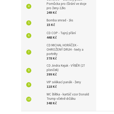
Pomůcka pro čůrání ve stoje
pro ženy-12ks
249 Kč
Bomba smrad - 1ks
15 Kč
CD COP - Tajný přání
448 Kč
CD MICHAL HORÁČEK -
OHROŽENÝ DRUH - texty a
portréty
378 Kč
CD Jindra Kejak - VÝBĚR (27
písniček)
399 Kč
VIP svlékací panák - ženy
118 Kč
WC štětka - kartáč vzor Donald
Trump včetně držáku
348 Kč
Z