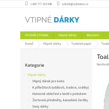
Přejít
+420 777 319 040
azbest@azbestus.cz
na
obsah
ÚVODNÍ STRANA
Vtipné dárky
Western
Domů
Vtipné dárky
Toaletní papír
Toale
P
Toal
o
Přeskočit
s
Průměr
Neohod
Kategorie
kategorie
t
hodnoce
r
produkt
Vtipné dárky
a
je
Vtipný dárek pro koho
0,0
n
z
K příležitosti (události, tradice, svátky)
n
5
í
Humorné oblečení a textil s potiskem
hvězdič
p
Žertovné předměty, kanadské žertíky
a
Sexy dárky