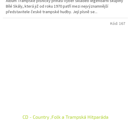
Album Trampské písničky přináší výběr skladeb legendární skupiny
Bílé Skály, která již od roku 1970 patří mezi nejvýznamnější
představitele české trampské hudby. Její písně se...
Kód:
167
CD - Country ,Folk a Trampská Hitparáda