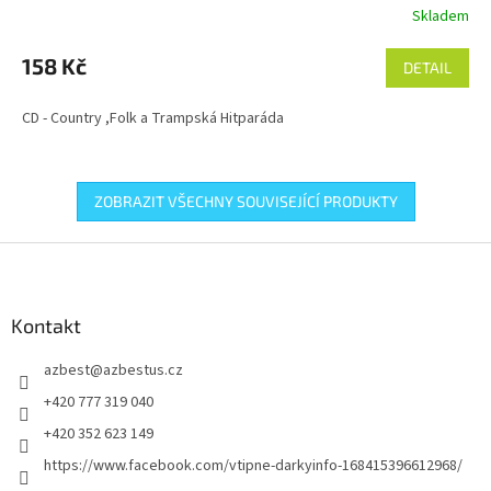
Skladem
158 Kč
DETAIL
CD - Country ,Folk a Trampská Hitparáda
ZOBRAZIT VŠECHNY SOUVISEJÍCÍ PRODUKTY
Z
á
p
a
Kontakt
t
azbest
@
azbestus.cz
í
+420 777 319 040
+420 352 623 149
https://www.facebook.com/vtipne-darkyinfo-168415396612968/