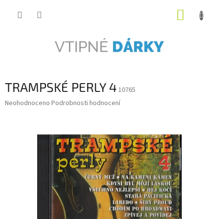
Přejít
NÁKUP
na
obsah
KOŠÍK
TRAMPSKÉ PERLY 4
10765
Průměrné
Neohodnoceno
Podrobnosti hodnocení
hodnocení
produktu
je
0,0
z
5
hvězdiček.