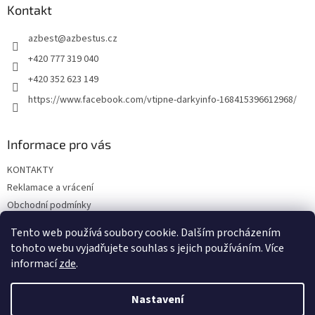
a
Kontakt
t
azbest
@
azbestus.cz
í
+420 777 319 040
+420 352 623 149
https://www.facebook.com/vtipne-darkyinfo-168415396612968/
Informace pro vás
KONTAKTY
Reklamace a vrácení
Obchodní podmínky
Podmínky ochrany osobních údajů
Tento web používá soubory cookie. Dalším procházením
Doprava a platba
tohoto webu vyjadřujete souhlas s jejich používáním. Více
informací
zde
.
Nastavení
Vytvořil Shoptet