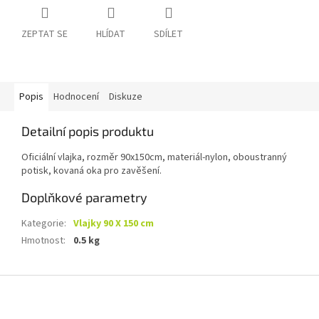
ZEPTAT SE
HLÍDAT
SDÍLET
Popis
Hodnocení
Diskuze
Detailní popis produktu
Oficiální vlajka, rozměr 90x150cm, materiál-nylon, oboustranný
potisk, kovaná oka pro zavěšení.
Doplňkové parametry
Kategorie
:
Vlajky 90 X 150 cm
Hmotnost
:
0.5 kg
Z
á
p