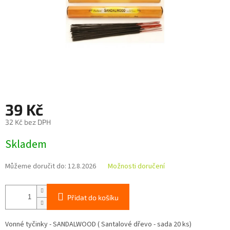
39 Kč
32 Kč bez DPH
Měrná
Skladem
cena:
Můžeme doručit do:
12.8.2026
Možnosti doručení
Přidat do košíku
Vonné tyčinky - SANDALWOOD ( Santalové dřevo - sada 20 ks)