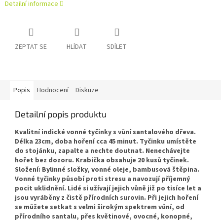
Detailní informace
ZEPTAT SE
HLÍDAT
SDÍLET
Popis
Hodnocení
Diskuze
Detailní popis produktu
Kvalitní indické vonné tyčinky s vůní santalového dřeva.
Délka 23cm, doba hoření cca 45 minut. Tyčinku umístěte
do stojánku, zapalte a nechte doutnat. Nenechávejte
hořet bez dozoru. Krabička obsahuje 20 kusů tyčinek.
Složení: Bylinné složky, vonné oleje, bambusová štěpina.
Vonné tyčinky působí proti stresu a navozují příjemný
pocit uklidnění. Lidé si užívají jejich vůně již po tisíce let a
jsou vyráběny z čistě přírodních surovin. Při jejich hoření
se můžete setkat s velmi širokým spektrem vůní, od
přírodního santalu, přes květinové, ovocné, konopné,