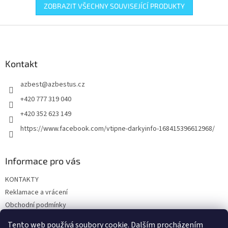
ZOBRAZIT VŠECHNY SOUVISEJÍCÍ PRODUKTY
Z
á
p
a
Kontakt
t
azbest
@
azbestus.cz
í
+420 777 319 040
+420 352 623 149
https://www.facebook.com/vtipne-darkyinfo-168415396612968/
Informace pro vás
KONTAKTY
Reklamace a vrácení
Obchodní podmínky
Podmínky ochrany osobních údajů
Tento web používá soubory cookie. Dalším procházením