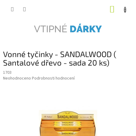
Přejít
NÁKUP
na
obsah
KOŠÍK
Vonné tyčinky - SANDALWOOD (
Santalové dřevo - sada 20 ks)
1703
Průměrné
Neohodnoceno
Podrobnosti hodnocení
hodnocení
produktu
je
0,0
z
5
hvězdiček.