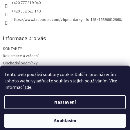
+420 777 319 040
+420 352 623 149
https://www.facebook.com/vtipne-darkyinfo-168415396612968/
Informace pro vás
KONTAKTY
Reklamace a vrácení
Obchodní podmínky
Podmínky ochrany osobních údajů
Tento web používá soubory cookie. Dalším procházením
Doprava a platba
tohoto webu vyjadřujete souhlas s jejich používáním. Více
informací
zde
.
Nastavení
Vytvořil Shoptet
Souhlasím
Copyright 2026
Vtipné dárky
. Všechna práva vyhrazena.