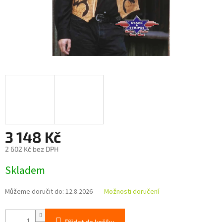
3 148 Kč
2 602 Kč bez DPH
Měrná
Skladem
cena:
Můžeme doručit do:
12.8.2026
Možnosti doručení
Přidat do košíku