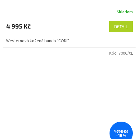
Skladem
4 995 Kč
DETAIL
Westernová kožená bunda "CODI"
Kód:
7006/XL
1 798 Kč
–16 %