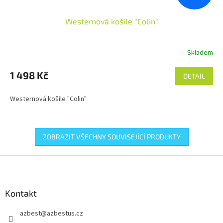
Westernová košile "Colin"
Skladem
1 498 Kč
DETAIL
Westernová košile "Colin"
ZOBRAZIT VŠECHNY SOUVISEJÍCÍ PRODUKTY
Z
á
p
a
Kontakt
t
azbest
@
azbestus.cz
í