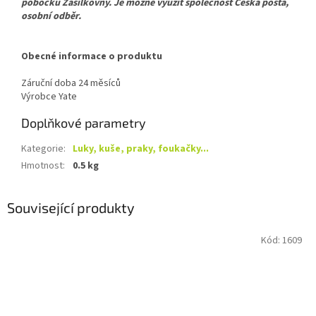
pobočku Zásilkovny. Je možné využít společnost Česká pošta,
osobní odběr.
Obecné informace o produktu
Záruční doba
24 měsíců
Výrobce
Yate
Doplňkové parametry
Kategorie
:
Luky, kuše, praky, foukačky...
Hmotnost
:
0.5 kg
Související produkty
Kód:
1609