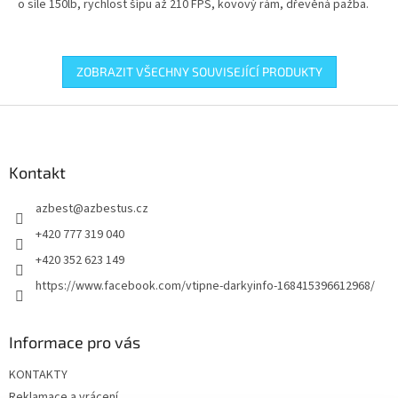
o síle 150lb, rychlost šípu až 210 FPS, kovový rám, dřevěná pažba.
ZOBRAZIT VŠECHNY SOUVISEJÍCÍ PRODUKTY
Z
á
p
a
Kontakt
t
azbest
@
azbestus.cz
í
+420 777 319 040
+420 352 623 149
https://www.facebook.com/vtipne-darkyinfo-168415396612968/
Informace pro vás
KONTAKTY
Reklamace a vrácení