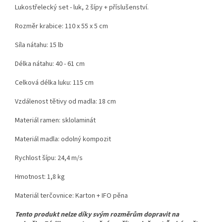
Lukostřelecký set - luk, 2 šípy + příslušenství.
Rozměr krabice: 110 x 55 x 5 cm
Síla nátahu: 15 lb
Délka nátahu: 40 - 61 cm
Celková délka luku: 115 cm
Vzdálenost tětivy od madla: 18 cm
Materiál ramen: sklolaminát
Materiál madla: odolný kompozit
Rychlost šípu: 24,4 m/s
Hmotnost: 1,8 kg
Materiál terčovnice: Karton + IFO pěna
Tento produkt nelze díky svým rozměrům dopravit na