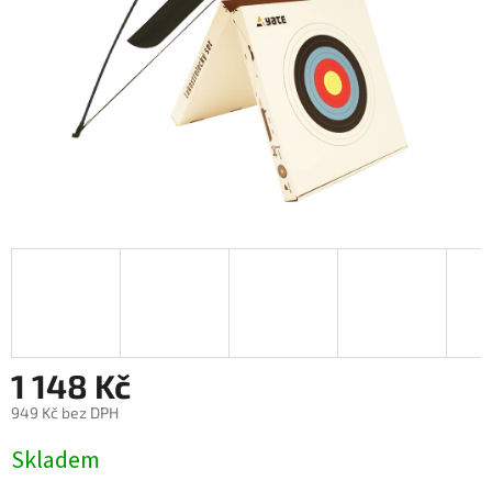
1 148 Kč
949 Kč bez DPH
Měrná
Skladem
cena: