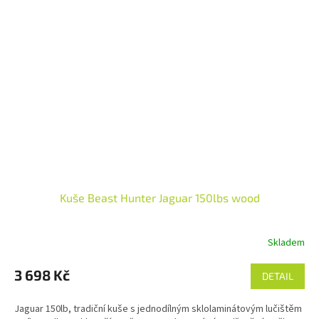
Kuše Beast Hunter Jaguar 150lbs wood
Skladem
3 698 Kč
DETAIL
Jaguar 150lb, tradiční kuše s jednodílným sklolaminátovým lučištěm