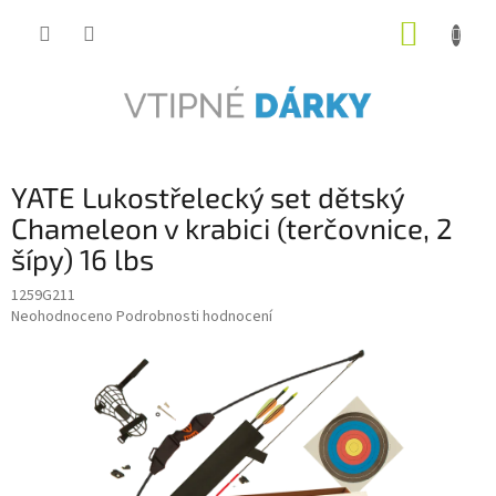
Přejít
NÁKUP
na
obsah
KOŠÍK
YATE Lukostřelecký set dětský
Chameleon v krabici (terčovnice, 2
šípy) 16 lbs
1259G211
Průměrné
Neohodnoceno
Podrobnosti hodnocení
hodnocení
produktu
je
0,0
z
5
hvězdiček.