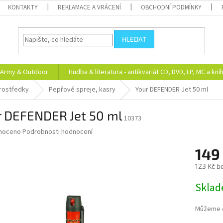
KONTAKTY
REKLAMACE A VRÁCENÍ
OBCHODNÍ PODMÍNKY
HLEDAT
Army & Outdoor
Hudba & literatura - antikvariát CD, DVD, LP, MC a kni
rostředky
Pepřové spreje, kasry
Your DEFENDER Jet 50 ml
r DEFENDER Jet 50 ml
10373
né
noceno
Podrobnosti hodnocení
ní
149
u
123 Kč b
Měrná
Skla
cena:
ek.
Můžeme d