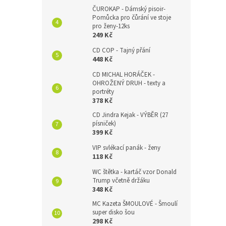
ČUROKAP - Dámský pisoir-
Pomůcka pro čůrání ve stoje
pro ženy-12ks
249 Kč
CD COP - Tajný přání
448 Kč
CD MICHAL HORÁČEK -
OHROŽENÝ DRUH - texty a
portréty
378 Kč
CD Jindra Kejak - VÝBĚR (27
písniček)
399 Kč
VIP svlékací panák - ženy
118 Kč
WC štětka - kartáč vzor Donald
Trump včetně držáku
348 Kč
MC Kazeta ŠMOULOVÉ - Šmoulí
super disko šou
298 Kč