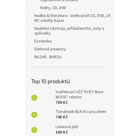
Zajímavosti a ostatní
Knihy, CD, DVD
Hudba & literatura - antikvariát CD, DVD, LP,
MC a knihy bazar
Hudební nástroje, příslušenství, noty a
zpěvníky
Ezoterika
Dárkové poukazy
BAZAR - BURZA
Top 10 produktů
Vystřelovací nůž "KYDY Wave
WOOD" celokov
798 Kč
Tomahawk BLACK s pouzdrem
745 Kč
Latexová pleš
189 Kč