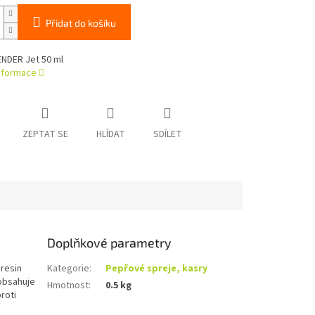
Přidat do košíku
ENDER Jet 50 ml
informace
ZEPTAT SE
HLÍDAT
SDÍLET
Doplňkové parametry
oresin
Kategorie
:
Pepřové spreje, kasry
 obsahuje
Hmotnost
:
0.5 kg
roti