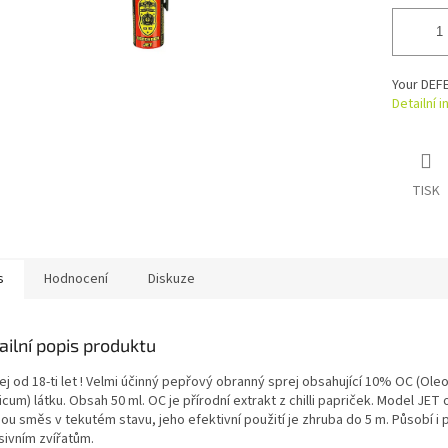
Your DEF
Detailní 
TISK
s
Hodnocení
Diskuze
ailní popis produktu
j od 18-ti let ! Velmi účinný pepřový obranný sprej obsahující 10% OC (Ole
cum) látku. Obsah 50 ml. OC je přírodní extrakt z chilli papriček. Model JET
ou směs v tekutém stavu, jeho efektivní použití je zhruba do 5 m. Působí i p
sivním zvířatům.