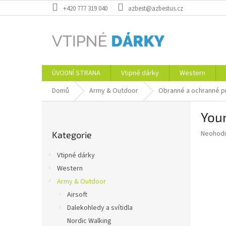
Přejít
+420 777 319 040
azbest@azbestus.cz
na
obsah
ÚVODNÍ STRANA
Vtipné dárky
Western
Domů
Army & Outdoor
Obranné a ochranné p
P
You
o
Přeskočit
s
Průměr
Neohod
Kategorie
kategorie
t
hodnoce
r
produkt
Vtipné dárky
a
je
Western
0,0
n
z
Army & Outdoor
n
5
í
Airsoft
hvězdič
p
Dalekohledy a svítidla
a
Nordic Walking