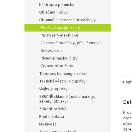
n
Nástroje a pomůcky
e
Oblečení + obuv
l
Obranné a ochranné prostředky
Pepřové spreje, kasry
Paralyzéry elektrické
Ochranné pomůcky, příslušenství
Sebeobrana
Plynové masky, filtry
Zdravotní potřeby
Táboření, kemping a vaření
Taktická výstroj + doplňky
Popi
Vlajky, praporky
ZBRANĚ chladné (nože, mačety,
sekery, obušky)
Det
ZBRANĚ střelné
Prode
Pouta, želízka
capsi
účinn
Myslivost
agre