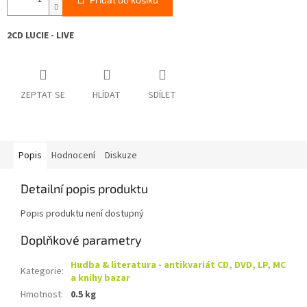
2CD LUCIE - LIVE
ZEPTAT SE
HLÍDAT
SDÍLET
Popis
Hodnocení
Diskuze
Detailní popis produktu
Popis produktu není dostupný
Doplňkové parametry
Hudba & literatura - antikvariát CD, DVD, LP, MC
Kategorie
:
a knihy bazar
Hmotnost
:
0.5 kg