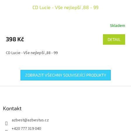
CD Lucie - Vše nejlepší ,88 - 99
Skladem
398 Kč
DETAIL
CD Lucie - Vše nejlepší ,88 - 99
ZOBRAZIT VŠECHNY SOUVISEJÍCÍ PRODUKTY
Z
á
p
a
Kontakt
t
azbest
@
azbestus.cz
í
+420 777 319 040