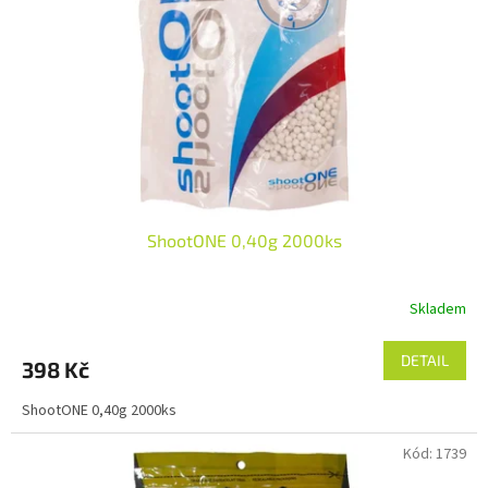
p
r
o
d
u
k
t
ů
ShootONE 0,40g 2000ks
Skladem
DETAIL
398 Kč
ShootONE 0,40g 2000ks
Kód:
1739