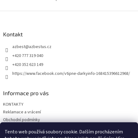
O
v
l
Z
á
á
d
p
a
a
Kontakt
c
t
í
azbest
@
azbestus.cz
í
p
r
+420 777 319 040
v
+420 352 623 149
k
y
https://www.facebook.com/vtipne-darkyinfo-168415396612968/
v
ý
p
Informace pro vás
i
s
KONTAKTY
u
Reklamace a vrácení
Obchodní podmínky
Podmínky ochrany osobních údajů
Tento web používá soubory cookie. Dalším procházením
Doprava a platba