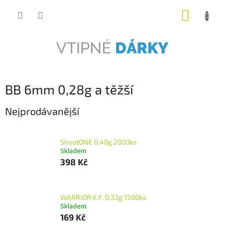
Přejít
NÁKUP
na
obsah
KOŠÍK
BB 6mm 0,28g a těžší
Nejprodávanější
ShootONE 0,40g 2000ks
Skladem
398 Kč
WARRIOR E.F. 0,33g 1500ks
Skladem
169 Kč