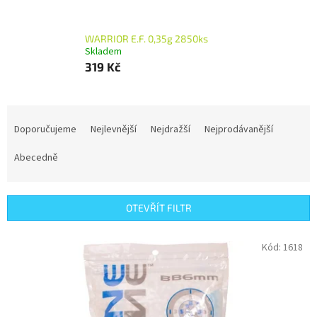
WARRIOR E.F. 0,35g 2850ks
Skladem
319 Kč
Ř
a
Doporučujeme
Nejlevnější
Nejdražší
Nejprodávanější
z
e
Abecedně
n
í
p
OTEVŘÍT FILTR
r
o
V
Kód:
1618
d
ý
u
p
k
i
t
s
ů