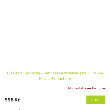
CD Petra Černocká – Tennessee Whiskey (1996, Happy
Music Production)
Momentálně nedostupné
Průměrné
hodnocení
produktu
598 Kč
DETAIL
je
5,0