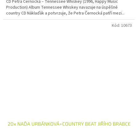
CD Petra Černocká – Tennessee Whiskey (1996, Happy Music
z
Production) Album Tennessee Whiskey navazuje na úspěšné
5
country CD Náklaďák a potvrzuje, že Petra Černocká patří mezi...
hvězdiček.
Kód:
10673
20x NAĎA URBÁNKOVÁ+COUNTRY BEAT JIŘÍHO BRABCE