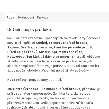
Popis
Hodnocení
Diskuze
Detailní popis produktu
Na CD najdete dvacet nejúspěšnějších nahrávek Petry Černocké,
mezi nimi například
Koukej, se mnou si píseň broukej
,
Saxana
,
Ovečka
,
Jedou vozy
,
Pouštím po vodě proutí
,
Píseň na pět řádků
,
Mississippi
,
Mám ráda růže
,
Hollywood
,
Ten kluk už dávno se mnou není
a další oblíbené
skladby, které se pravidelně objevují na jejích výběrových
albech. Kompilace představuje průřez tvorbou od konce 60. let
až po novější období a připomíná největší hity zpěvačky.
Hudební styl:
pop, country pop, folk
20x Petra Černocká – Se mnou si píseň broukej
představuje
průřez bohatou kariérou zpěvačky, která si získala srdce
posluchačů nejen svými hity, ale také osobitým hlasem a
přirozeným projevem. Vedle populárních televizních písní a
rozhlasových hitů připomíná i její úspěšné období, kdy se