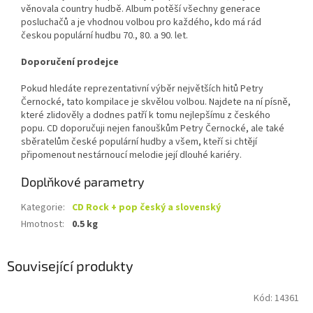
věnovala country hudbě. Album potěší všechny generace
posluchačů a je vhodnou volbou pro každého, kdo má rád
českou populární hudbu 70., 80. a 90. let.
Doporučení prodejce
Pokud hledáte reprezentativní výběr největších hitů Petry
Černocké, tato kompilace je skvělou volbou. Najdete na ní písně,
které zlidověly a dodnes patří k tomu nejlepšímu z českého
popu. CD doporučuji nejen fanouškům Petry Černocké, ale také
sběratelům české populární hudby a všem, kteří si chtějí
připomenout nestárnoucí melodie její dlouhé kariéry.
Doplňkové parametry
Kategorie
:
CD Rock + pop český a slovenský
Hmotnost
:
0.5 kg
Související produkty
Kód:
14361