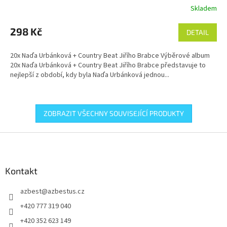
Skladem
298 Kč
DETAIL
20x Naďa Urbánková + Country Beat Jiřího Brabce Výběrové album
20x Naďa Urbánková + Country Beat Jiřího Brabce představuje to
nejlepší z období, kdy byla Naďa Urbánková jednou...
ZOBRAZIT VŠECHNY SOUVISEJÍCÍ PRODUKTY
Z
á
p
a
Kontakt
t
azbest
@
azbestus.cz
í
+420 777 319 040
+420 352 623 149