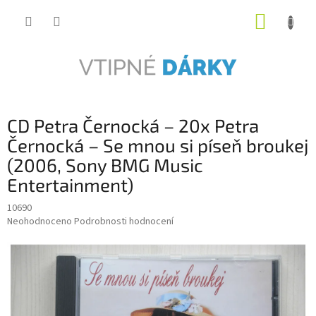
Přejít
NÁKUP
na
obsah
KOŠÍK
CD Petra Černocká – 20x Petra
Černocká – Se mnou si píseň broukej
(2006, Sony BMG Music
Entertainment)
10690
Průměrné
Neohodnoceno
Podrobnosti hodnocení
hodnocení
produktu
je
0,0
z
5
hvězdiček.