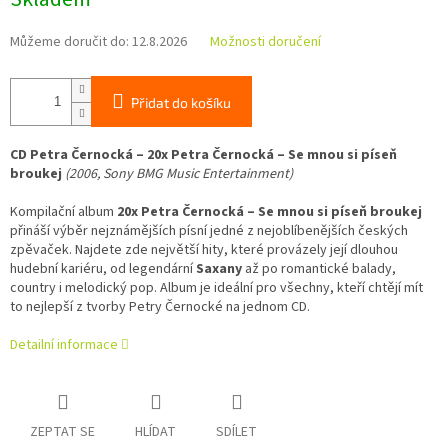
cena:
Můžeme doručit do:
12.8.2026
Možnosti doručení
Přidat do košíku
CD Petra Černocká – 20x Petra Černocká – Se mnou si píseň
broukej
(2006, Sony BMG Music Entertainment)
Kompilační album
20x Petra Černocká – Se mnou si píseň broukej
přináší výběr nejznámějších písní jedné z nejoblíbenějších českých
zpěvaček. Najdete zde největší hity, které provázely její dlouhou
hudební kariéru, od legendární
Saxany
až po romantické balady,
country i melodický pop. Album je ideální pro všechny, kteří chtějí mít
to nejlepší z tvorby Petry Černocké na jednom CD.
Detailní informace
ZEPTAT SE
HLÍDAT
SDÍLET