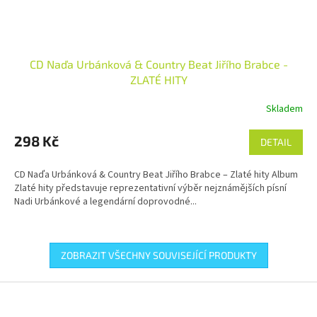
CD Naďa Urbánková & Country Beat Jiřího Brabce -
ZLATÉ HITY
Skladem
298 Kč
DETAIL
CD Naďa Urbánková & Country Beat Jiřího Brabce – Zlaté hity Album
Zlaté hity představuje reprezentativní výběr nejznámějších písní
Nadi Urbánkové a legendární doprovodné...
ZOBRAZIT VŠECHNY SOUVISEJÍCÍ PRODUKTY
Z
á