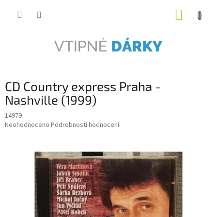
Přejít
NÁKUP
na
obsah
KOŠÍK
CD Country express Praha -
Nashville (1999)
14979
Průměrné
Neohodnoceno
Podrobnosti hodnocení
hodnocení
produktu
je
0,0
z
5
hvězdiček.