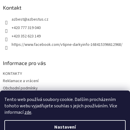
p
a
Kontakt
t
azbest
@
azbestus.cz
í
+420 777 319 040
+420 352 623 149
https://www.facebook.com/vtipne-darkyinfo-168415396612968/
Informace pro vás
KONTAKTY
Reklamace a vrácení
Obchodní podmínky
Podmínky ochrany osobních údajů
Tento web používá soubory cookie. Dalším procházením
Doprava a platba
tohoto webu vyjadřujete souhlas s jejich používáním. Více
informací
zde
.
Nastavení
Vytvořil Shoptet