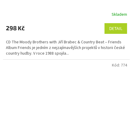
Skladem
298 Kč
DETAIL
CD The Moody Brothers with Jiří Brabec & Country Beat – Friends
Album Friends je jedním z nejzajímavějších projektů v historii české
country hudby. V roce 1988 spojila...
Kód:
774