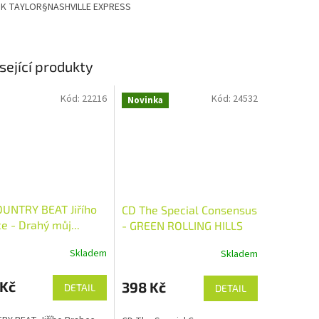
K TAYLOR§NASHVILLE EXPRESS
sející produkty
Kód:
22216
Kód:
24532
Novinka
UNTRY BEAT Jiřího
CD The Special Consensus
e - Drahý můj...
- GREEN ROLLING HILLS
1991
Skladem
Skladem
 Kč
398 Kč
DETAIL
DETAIL