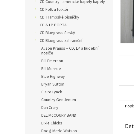
n
CD Country - americké kapely kapely
e
CD Folk a folklór
l
CD Trampské písničky
CD & LP PORTA
CD Bluegrass český
CD Bluegrass zahraniční
Alison Krauss – CD, LP a hudební
nosiče
Bill Emerson
Bill Monroe
Blue Highway
Bryan Sutton
Claire Lynch
Country Gentlemen
Popi
Dan Crary
DEL McCOURY BAND
Dixie Chicks
Det
Doc § Merle Watson