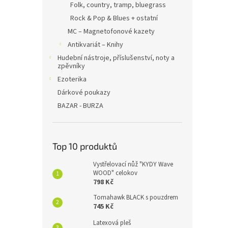
Folk, country, tramp, bluegrass
Rock & Pop & Blues + ostatní
MC – Magnetofonové kazety
Antikvariát – Knihy
Hudební nástroje, příslušenství, noty a
zpěvníky
Ezoterika
Dárkové poukazy
BAZAR - BURZA
Top 10 produktů
Vystřelovací nůž "KYDY Wave
WOOD" celokov
798 Kč
Tomahawk BLACK s pouzdrem
745 Kč
Latexová pleš