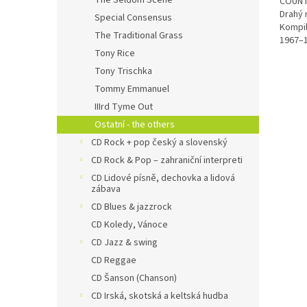
The Seldom Scene
COUNTR
Drahý 
Special Consensus
Kompil
The Traditional Grass
1967–1
téměř 
Tony Rice
legend
Tony Trischka
Beat Ji
Tommy Emmanuel
IIIrd Tyme Out
Ostatní - the others
CD Rock + pop český a slovenský
CD Rock & Pop – zahraniční interpreti
CD Lidové písně, dechovka a lidová
zábava
CD Blues & jazzrock
CD Koledy, Vánoce
CD Jazz & swing
CD Reggae
CD Šanson (Chanson)
CD Irská, skotská a keltská hudba