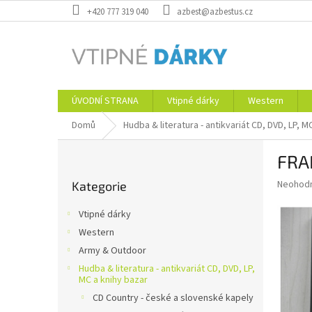
Přejít
+420 777 319 040
azbest@azbestus.cz
na
obsah
ÚVODNÍ STRANA
Vtipné dárky
Western
Domů
Hudba & literatura - antikvariát CD, DVD, LP, M
P
FRA
o
Přeskočit
s
Průměr
Neohod
Kategorie
kategorie
t
hodnoce
r
produkt
Vtipné dárky
a
je
Western
0,0
n
z
Army & Outdoor
n
5
í
Hudba & literatura - antikvariát CD, DVD, LP,
hvězdič
MC a knihy bazar
p
CD Country - české a slovenské kapely
a