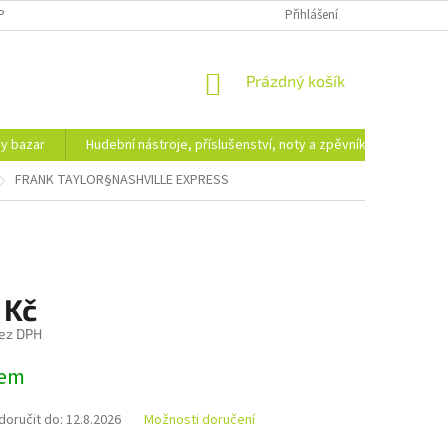
PODMÍNKY OCHRANY OSOBNÍCH ÚDAJŮ
DOPRAVA A PLATBA
Přihlášení
NÁKUPNÍ
Prázdný košík
KOŠÍK
hy bazar
Hudební nástroje, příslušenství, noty a zpěvníky
Ezote
FRANK TAYLOR§NASHVILLE EXPRESS
 Kč
ez DPH
dem
oručit do:
12.8.2026
Možnosti doručení