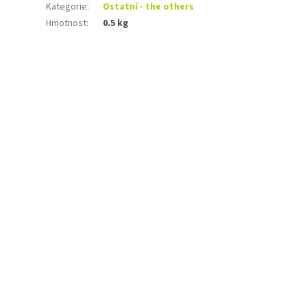
Kategorie
:
Ostatní - the others
Hmotnost
:
0.5 kg