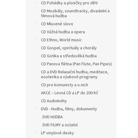
CD Pohádky a písničky pro děti
CD Muzikály, soundtracky, divadelní a
filmová hudba
CD Mluvené slovo
CD Vážná hudba a opera
CD Ethno, World music
CD Gospel, spirituály a chorály
CD Gotika a středověká hudba
CD Panova flétna (Pan Flute, Pan Pipes)
CD a DVD Relaxační hudba, meditace,
esoterika a výukové programy
CD pro komunisty a o nich
AKCE – Levná CD a LP do 200 Kč
CD Audioknihy
DVD - Hudba, filmy, dokumenty
DVD HUDBA
DVD FILMY a ostatní
LP vinylové desky