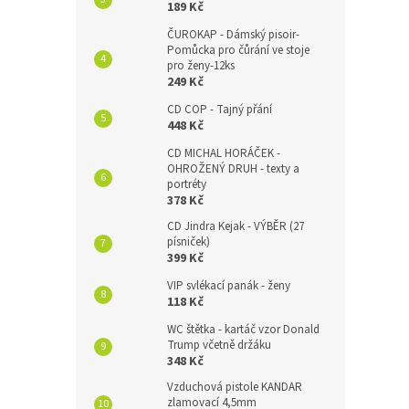
189 Kč
ČUROKAP - Dámský pisoir-
Pomůcka pro čůrání ve stoje
pro ženy-12ks
249 Kč
CD COP - Tajný přání
448 Kč
CD MICHAL HORÁČEK -
OHROŽENÝ DRUH - texty a
portréty
378 Kč
CD Jindra Kejak - VÝBĚR (27
písniček)
399 Kč
VIP svlékací panák - ženy
118 Kč
WC štětka - kartáč vzor Donald
Trump včetně držáku
348 Kč
Vzduchová pistole KANDAR
zlamovací 4,5mm