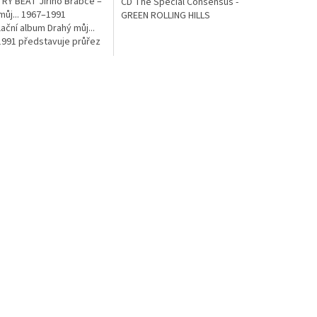
Y BEAT Jiřího Brabce –
CD The Special Consensus -
můj... 1967–1991
GREEN ROLLING HILLS
ační album Drahý můj...
991 představuje průřez
čtvrtstoletím tvorby
ární skupiny Country
řího...