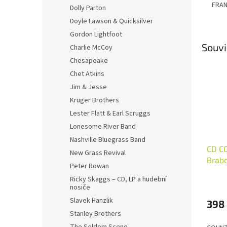
FRAN
Dolly Parton
Doyle Lawson & Quicksilver
Gordon Lightfoot
Souvi
Charlie McCoy
Chesapeake
Chet Atkins
Jim & Jesse
Kruger Brothers
Lester Flatt & Earl Scruggs
Lonesome River Band
Nashville Bluegrass Band
CD CO
New Grass Revival
Brabc
Peter Rowan
1967-
Ricky Skaggs – CD, LP a hudební
nosiče
Slavek Hanzlik
398
Stanley Brothers