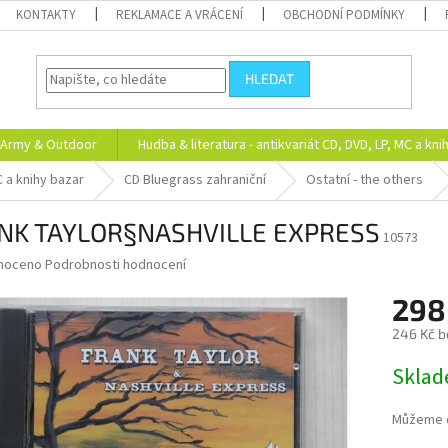
KONTAKTY
REKLAMACE A VRÁCENÍ
OBCHODNÍ PODMÍNKY
HLEDAT
Army & Outdoor
Hudba & literatura - antikvariát CD, DVD, LP, MC a kni
C a knihy bazar
CD Bluegrass zahraniční
Ostatní - the others
NK TAYLOR§NASHVILLE EXPRESS
10573
né
noceno
Podrobnosti hodnocení
ní
298
u
246 Kč b
Měrná
Skla
cena:
ek.
Můžeme d