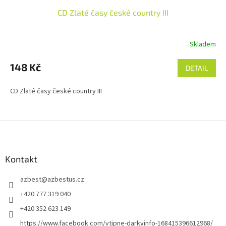
CD Zlaté časy české country III
Skladem
148 Kč
DETAIL
CD Zlaté časy české country III
Z
á
p
a
Kontakt
t
azbest
@
azbestus.cz
í
+420 777 319 040
+420 352 623 149
https://www.facebook.com/vtipne-darkyinfo-168415396612968/