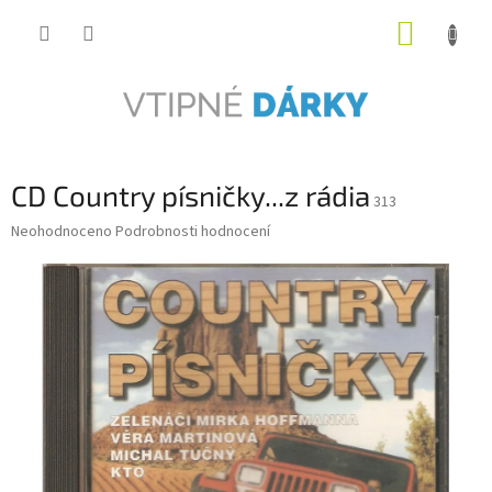
Přejít
NÁKUP
na
obsah
KOŠÍK
CD Country písničky...z rádia
313
Průměrné
Neohodnoceno
Podrobnosti hodnocení
hodnocení
produktu
je
0,0
z
5
hvězdiček.