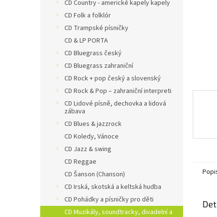
n
CD Country - americké kapely kapely
e
CD Folk a folklór
l
CD Trampské písničky
CD & LP PORTA
CD Bluegrass český
CD Bluegrass zahraniční
CD Rock + pop český a slovenský
CD Rock & Pop – zahraniční interpreti
CD Lidové písně, dechovka a lidová
zábava
CD Blues & jazzrock
CD Koledy, Vánoce
CD Jazz & swing
CD Reggae
Popi
CD Šanson (Chanson)
CD Irská, skotská a keltská hudba
CD Pohádky a písničky pro děti
Det
CD Muzikály, soundtracky, divadelní a