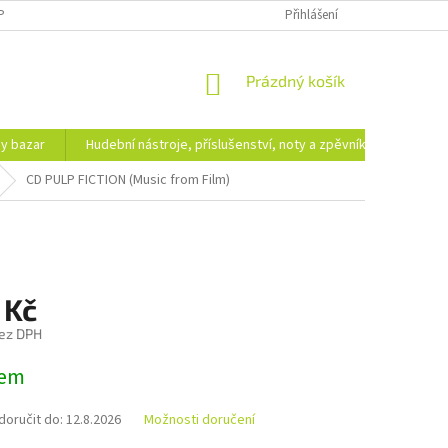
PODMÍNKY OCHRANY OSOBNÍCH ÚDAJŮ
DOPRAVA A PLATBA
Přihlášení
NÁKUPNÍ
Prázdný košík
KOŠÍK
hy bazar
Hudební nástroje, příslušenství, noty a zpěvníky
Ezote
CD PULP FICTION (Music from Film)
 Kč
ez DPH
dem
oručit do:
12.8.2026
Možnosti doručení