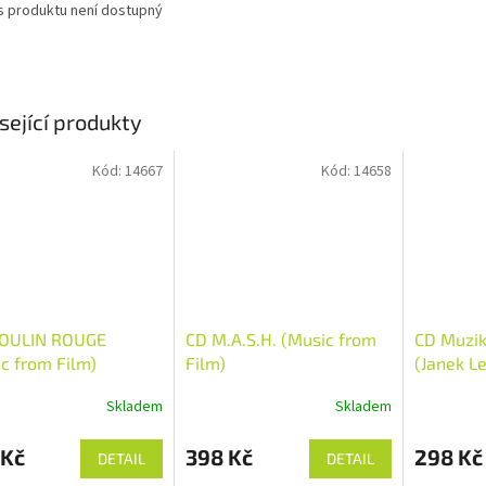
s produktu není dostupný
sející produkty
Kód:
14667
Kód:
14658
OULIN ROUGE
CD M.A.S.H. (Music from
CD Muzik
c from Film)
Film)
(Janek L
Skladem
Skladem
 Kč
398 Kč
298 Kč
DETAIL
DETAIL