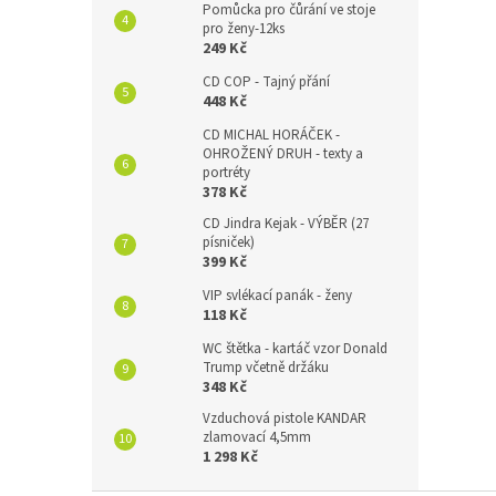
Pomůcka pro čůrání ve stoje
pro ženy-12ks
249 Kč
CD COP - Tajný přání
448 Kč
CD MICHAL HORÁČEK -
OHROŽENÝ DRUH - texty a
portréty
378 Kč
CD Jindra Kejak - VÝBĚR (27
písniček)
399 Kč
VIP svlékací panák - ženy
118 Kč
WC štětka - kartáč vzor Donald
Trump včetně držáku
348 Kč
Vzduchová pistole KANDAR
zlamovací 4,5mm
1 298 Kč