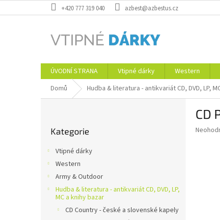
Přejít
+420 777 319 040
azbest@azbestus.cz
na
obsah
ÚVODNÍ STRANA
Vtipné dárky
Western
Domů
Hudba & literatura - antikvariát CD, DVD, LP, M
P
CD P
o
Přeskočit
s
Průměr
Neohod
Kategorie
kategorie
t
hodnoce
r
produkt
Vtipné dárky
a
je
Western
0,0
n
z
Army & Outdoor
n
5
í
Hudba & literatura - antikvariát CD, DVD, LP,
hvězdič
MC a knihy bazar
p
CD Country - české a slovenské kapely
a