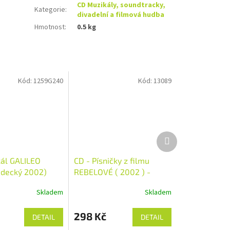
CD Muzikály, soundtracky,
Kategorie
:
divadelní a filmová hudba
Hmotnost
:
0.5 kg
Kód:
1259G240
Kód:
13089
Další
produkt
ál GALILEO
CD - Písničky z filmu
edecký 2002)
REBELOVÉ ( 2002 ) -
SUPER KARAOKE
Skladem
Skladem
298 Kč
DETAIL
DETAIL