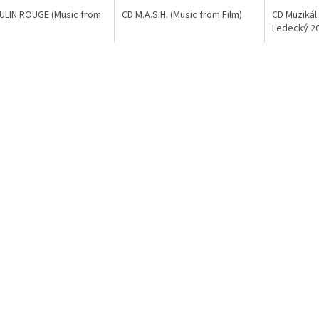
ULIN ROUGE (Music from
CD M.A.S.H. (Music from Film)
CD Muzikál
Ledecký 20