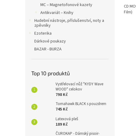
MC – Magnetofonové kazety
CD MO
Film)
Antikvariát – Knihy
Hudební nástroje, příslušenství, noty a
zpěvníky
Ezoterika
Dárkové poukazy
BAZAR - BURZA
Top 10 produktů
Vystřelovací nůž "KYDY Wave
WOOD" celokov
798 Kč
Tomahawk BLACK s pouzdrem
745 Kč
Latexová pleš
189 Kč
ČUROKAP - Dámský pisoir-