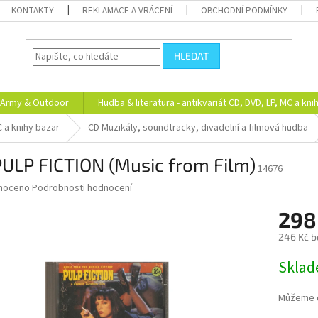
KONTAKTY
REKLAMACE A VRÁCENÍ
OBCHODNÍ PODMÍNKY
HLEDAT
Army & Outdoor
Hudba & literatura - antikvariát CD, DVD, LP, MC a kni
C a knihy bazar
CD Muzikály, soundtracky, divadelní a filmová hudba
ULP FICTION (Music from Film)
14676
né
noceno
Podrobnosti hodnocení
ní
298
u
246 Kč b
Měrná
Skla
cena:
ek.
Můžeme d