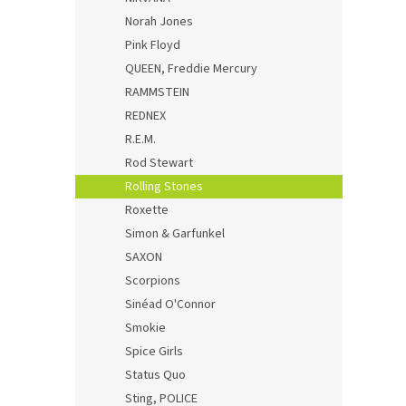
Norah Jones
Pink Floyd
QUEEN, Freddie Mercury
RAMMSTEIN
REDNEX
R.E.M.
Rod Stewart
Rolling Stones
Roxette
Simon & Garfunkel
SAXON
Scorpions
Sinéad O'Connor
Smokie
Spice Girls
Status Quo
Sting, POLICE