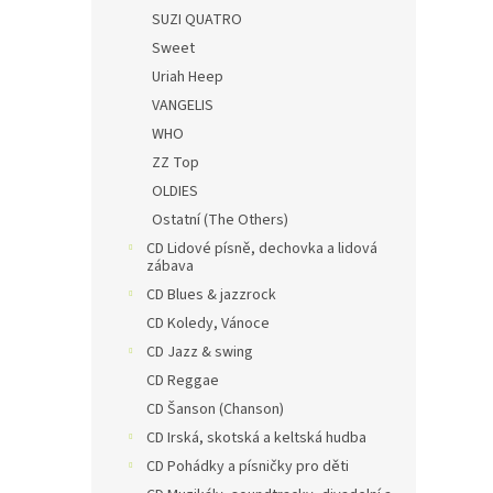
SUZI QUATRO
Sweet
Uriah Heep
VANGELIS
WHO
ZZ Top
OLDIES
Ostatní (The Others)
CD Lidové písně, dechovka a lidová
zábava
CD Blues & jazzrock
CD Koledy, Vánoce
CD Jazz & swing
CD Reggae
CD Šanson (Chanson)
CD Irská, skotská a keltská hudba
CD Pohádky a písničky pro děti