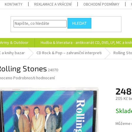
KONTAKTY
REKLAMACE A VRÁCENÍ
OBCHODNÍ PODMÍNKY
HLEDAT
Army & Outdoor
Hudba & literatura - antikvariát CD, DVD, LP, MC a kni
C a knihy bazar
CD Rock & Pop – zahraniční interpreti
Rolling St
olling Stones
24070
né
noceno
Podrobnosti hodnocení
ní
248
u
205 Kč b
Měrná
Skla
cena:
ek.
Můžeme d