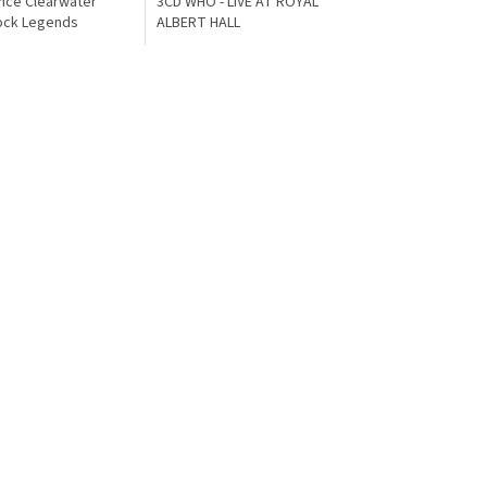
nce Clearwater
3CD WHO - LIVE AT ROYAL
Rock Legends
ALBERT HALL