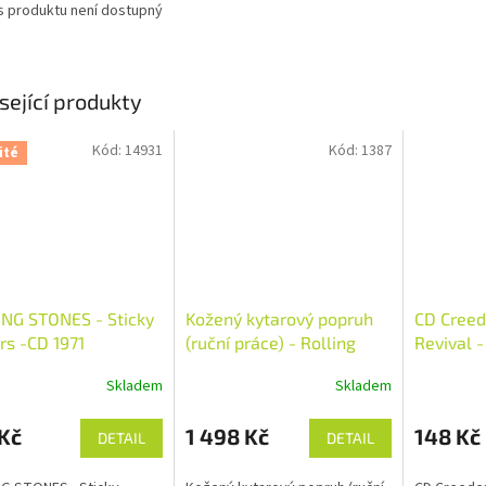
s produktu není dostupný
sející produkty
Kód:
14931
Kód:
1387
ité
NG STONES - Sticky
Kožený kytarový popruh
CD Creed
rs -CD 1971
(ruční práce) - Rolling
Revival 
Stones Theme
Skladem
Skladem
Kč
1 498 Kč
148 Kč
DETAIL
DETAIL