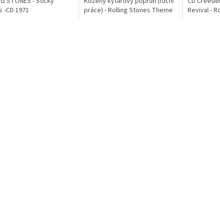
G STONES - Sticky
Kožený kytarový popruh (ruční
CD Creede
s -CD 1971
práce) - Rolling Stones Theme
Revival - 