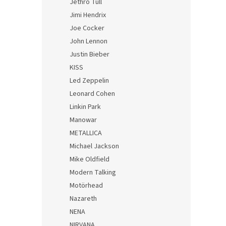
Jethro Tull
Jimi Hendrix
Joe Cocker
John Lennon
Justin Bieber
KISS
Led Zeppelin
Leonard Cohen
Linkin Park
Manowar
METALLICA
Michael Jackson
Mike Oldfield
Modern Talking
Motörhead
Nazareth
NENA
NIRVANA