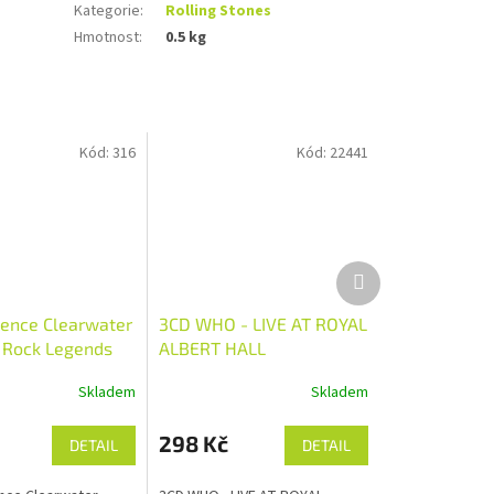
Kategorie
:
Rolling Stones
Hmotnost
:
0.5 kg
Kód:
316
Kód:
22441
Další
produkt
ence Clearwater
3CD WHO - LIVE AT ROYAL
- Rock Legends
ALBERT HALL
Skladem
Skladem
298 Kč
DETAIL
DETAIL