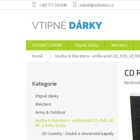
Přejít
+420 777 319 040
azbest@azbestus.cz
na
obsah
ÚVODNÍ STRANA
Vtipné dárky
Western
Domů
Hudba & literatura - antikvariát CD, DVD, LP, M
P
CD R
o
Přeskočit
s
Průměr
Neohod
Kategorie
kategorie
t
hodnoce
r
produkt
Vtipné dárky
a
je
Western
0,0
n
z
Army & Outdoor
n
5
í
Hudba & literatura - antikvariát CD, DVD, LP,
hvězdič
MC a knihy bazar
p
CD Country - české a slovenské kapely
a