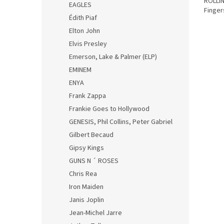
ROLLIN
EAGLES
Finger
Édith Piaf
Elton John
Elvis Presley
Emerson, Lake & Palmer (ELP)
EMINEM
ENYA
Frank Zappa
Frankie Goes to Hollywood
GENESIS, Phil Collins, Peter Gabriel
Gilbert Becaud
Gipsy Kings
GUNS N ´ ROSES
Chris Rea
Iron Maiden
Janis Joplin
Jean-Michel Jarre