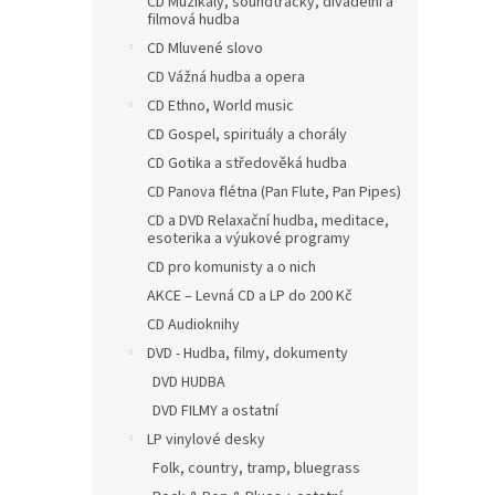
CD Muzikály, soundtracky, divadelní a
filmová hudba
CD Mluvené slovo
CD Vážná hudba a opera
CD Ethno, World music
CD Gospel, spirituály a chorály
CD Gotika a středověká hudba
CD Panova flétna (Pan Flute, Pan Pipes)
CD a DVD Relaxační hudba, meditace,
esoterika a výukové programy
CD pro komunisty a o nich
AKCE – Levná CD a LP do 200 Kč
CD Audioknihy
DVD - Hudba, filmy, dokumenty
DVD HUDBA
DVD FILMY a ostatní
LP vinylové desky
Folk, country, tramp, bluegrass