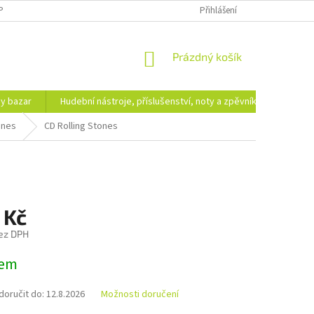
PODMÍNKY OCHRANY OSOBNÍCH ÚDAJŮ
DOPRAVA A PLATBA
Přihlášení
NÁKUPNÍ
Prázdný košík
KOŠÍK
hy bazar
Hudební nástroje, příslušenství, noty a zpěvníky
Ezote
ones
CD Rolling Stones
 Kč
ez DPH
dem
oručit do:
12.8.2026
Možnosti doručení