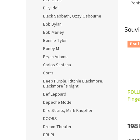
Bee Gees
Popi
Billy Idol
Black Sabbath, Ozzy Osbourne
Bob Dylan
Souvi
Bob Marley
Bonnie Tyler
Použ
Boney M
Bryan Adams
Carlos Santana
Corrs
Deep Purple, Ritchie Blackmore,
Blackmore´s Night
ROLLI
Def Leppard
Finge
Depeche Mode
Dire Straits, Mark Knopfler
DOORS
198 
Dream Theater
DRUPI