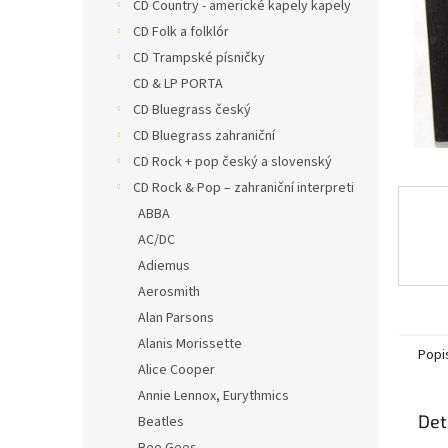
n
CD Country - americké kapely kapely
e
CD Folk a folklór
l
CD Trampské písničky
CD & LP PORTA
CD Bluegrass český
CD Bluegrass zahraniční
CD Rock + pop český a slovenský
CD Rock & Pop – zahraniční interpreti
ABBA
AC/DC
Adiemus
Aerosmith
Alan Parsons
Alanis Morissette
Popi
Alice Cooper
Annie Lennox, Eurythmics
Det
Beatles