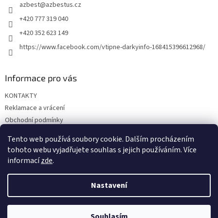
azbest
@
azbestus.cz
í
+420 777 319 040
+420 352 623 149
https://www.facebook.com/vtipne-darkyinfo-168415396612968/
Informace pro vás
KONTAKTY
Reklamace a vrácení
Obchodní podmínky
Podmínky ochrany osobních údajů
Tento web používá soubory cookie. Dalším procházením
Doprava a platba
tohoto webu vyjadřujete souhlas s jejich používáním. Více
informací
zde
.
Nastavení
Vytvořil Shoptet
Souhlasím
Copyright 2026
Vtipné dárky
. Všechna práva vyhrazena.