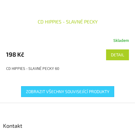
CD HIPPIES - SLAVNÉ PECKY
Skladem
198 Kč
DETAIL
CD HIPPIES - SLAVNÉ PECKY 60
ZOBRAZIT VŠECHNY SOUVISEJÍCÍ PRODUKTY
Z
á
p
a
Kontakt
t