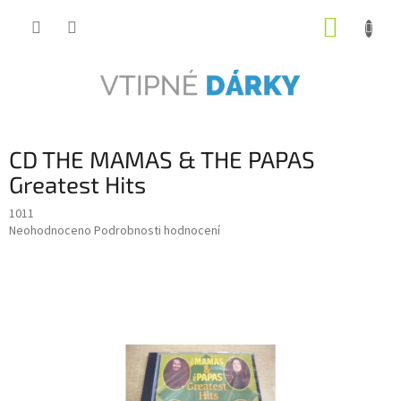
Přejít
NÁKUP
na
obsah
KOŠÍK
CD THE MAMAS & THE PAPAS
Greatest Hits
1011
Průměrné
Neohodnoceno
Podrobnosti hodnocení
hodnocení
produktu
je
0,0
z
5
hvězdiček.