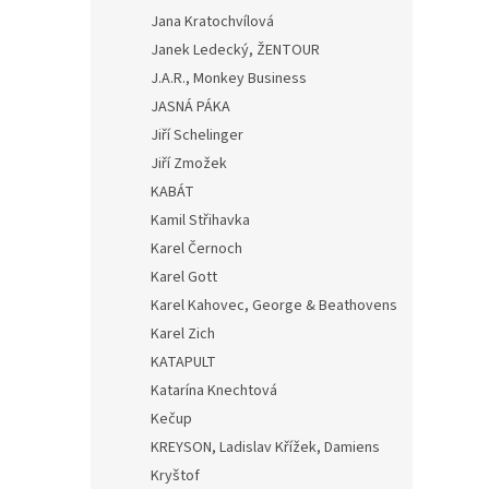
Jana Kratochvílová
Janek Ledecký, ŽENTOUR
J.A.R., Monkey Business
JASNÁ PÁKA
Jiří Schelinger
Jiří Zmožek
KABÁT
Kamil Střihavka
Karel Černoch
Karel Gott
Karel Kahovec, George & Beathovens
Karel Zich
KATAPULT
Katarína Knechtová
Kečup
KREYSON, Ladislav Křížek, Damiens
Kryštof