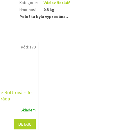
Kategorie
:
Václav Neckář
Hmotnost
:
0.5 kg
Položka byla vyprodána…
Kód:
179
e Rottrová - To
 ráda
Skladem
DETAIL