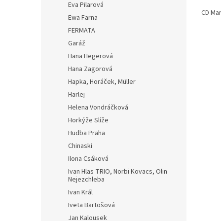
Eva Pilarová
CD Mar
Ewa Farna
FERMATA
Garáž
Hana Hegerová
Hana Zagorová
Hapka, Horáček, Müller
Harlej
Helena Vondráčková
Horkýže Slíže
Hudba Praha
Chinaski
Ilona Csáková
Ivan Hlas TRIO, Norbi Kovacs, Olin
Nejezchleba
Ivan Král
Iveta Bartošová
Jan Kalousek