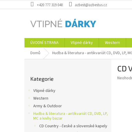
Přejít
+420 777 319 040
azbest@azbestus.cz
na
obsah
ÚVODNÍ STRANA
Vtipné dárky
Western
Domů
Hudba & literatura - antikvariát CD, DVD, LP, M
P
CD V
o
Přeskočit
s
Průměr
Neohod
Kategorie
kategorie
t
hodnoce
r
produkt
Vtipné dárky
a
je
Western
0,0
n
z
Army & Outdoor
n
5
í
Hudba & literatura - antikvariát CD, DVD, LP,
hvězdič
MC a knihy bazar
p
CD Country - české a slovenské kapely
a