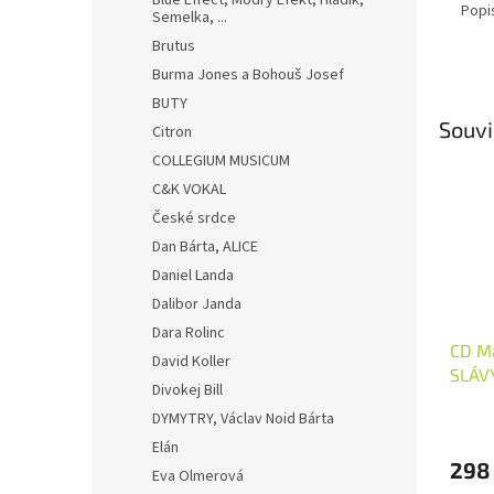
Blue Effect, Modrý Efekt, Hladík,
Popi
Semelka, ...
Brutus
Burma Jones a Bohouš Josef
BUTY
Souvi
Citron
COLLEGIUM MUSICUM
C&K VOKAL
České srdce
Dan Bárta, ALICE
Daniel Landa
Dalibor Janda
Dara Rolinc
CD Ma
David Koller
SLÁV
Divokej Bill
DYMYTRY, Václav Noid Bárta
Elán
298
Eva Olmerová