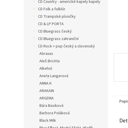
n
CD Country - americké kapely kapely
e
CD Folk a folklór
l
CD Trampské písničky
CD & LP PORTA
CD Bluegrass český
CD Bluegrass zahraniční
CD Rock + pop český a slovenský
Abraxas
Aleš Brichta
Alkehol
Aneta Langerová
ANNA K
ARAKAIN
ARGEMA
Popi
Bára Basiková
Barbora Poláková
Det
Black Milk