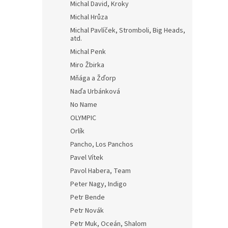
Michal David, Kroky
Michal Hrůza
Michal Pavlíček, Stromboli, Big Heads,
atd.
Michal Penk
Miro Žbirka
Mňága a Žďorp
Naďa Urbánková
No Name
OLYMPIC
Orlík
Pancho, Los Panchos
Pavel Vítek
Pavol Habera, Team
Peter Nagy, Indigo
Petr Bende
Petr Novák
Petr Muk, Oceán, Shalom