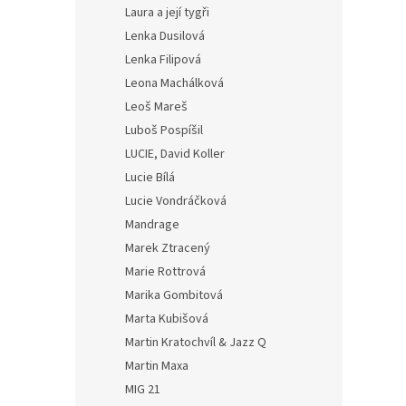
Laura a její tygři
Lenka Dusilová
Lenka Filipová
Leona Machálková
Leoš Mareš
Luboš Pospíšil
LUCIE, David Koller
Lucie Bílá
Lucie Vondráčková
Mandrage
Marek Ztracený
Marie Rottrová
Marika Gombitová
Marta Kubišová
Martin Kratochvíl & Jazz Q
Martin Maxa
MIG 21