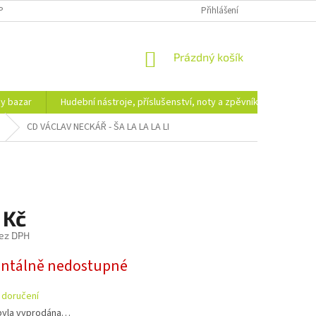
PODMÍNKY OCHRANY OSOBNÍCH ÚDAJŮ
DOPRAVA A PLATBA
Přihlášení
NÁKUPNÍ
Prázdný košík
KOŠÍK
hy bazar
Hudební nástroje, příslušenství, noty a zpěvníky
Ezote
CD VÁCLAV NECKÁŘ - ŠA LA LA LA LI
 Kč
ez DPH
tálně nedostupné
 doručení
byla vyprodána…