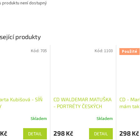
s produktu není dostupný
sející produkty
Kód:
705
Kód:
1103
Použité
rta Kubišová - SÍŇ
CD WALDEMAR MATUŠKA
CD - Mari
Y
- PORTRÉTY ČESKÝCH
mám tak
HVĚZD
Skladem
Skladem
 Kč
298 Kč
298 Kč
DETAIL
DETAIL