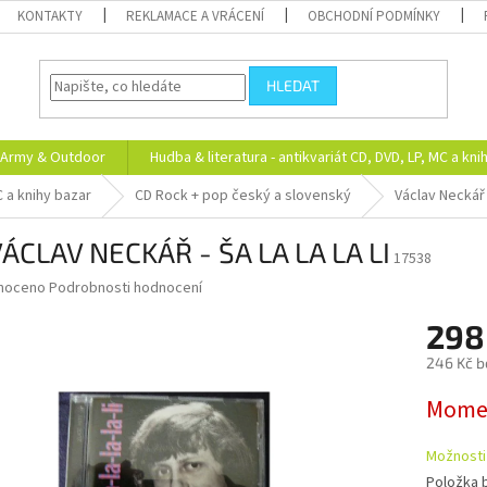
KONTAKTY
REKLAMACE A VRÁCENÍ
OBCHODNÍ PODMÍNKY
HLEDAT
Army & Outdoor
Hudba & literatura - antikvariát CD, DVD, LP, MC a kni
C a knihy bazar
CD Rock + pop český a slovenský
Václav Neckář
ÁCLAV NECKÁŘ - ŠA LA LA LA LI
17538
né
noceno
Podrobnosti hodnocení
ní
298
u
246 Kč b
Měrná
Momen
cena:
ek.
Možnosti
Položka 