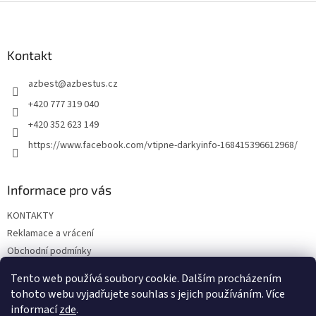
Z
á
p
a
Kontakt
t
azbest
@
azbestus.cz
í
+420 777 319 040
+420 352 623 149
https://www.facebook.com/vtipne-darkyinfo-168415396612968/
Informace pro vás
KONTAKTY
Reklamace a vrácení
Obchodní podmínky
Podmínky ochrany osobních údajů
Tento web používá soubory cookie. Dalším procházením
Doprava a platba
tohoto webu vyjadřujete souhlas s jejich používáním. Více
informací
zde
.