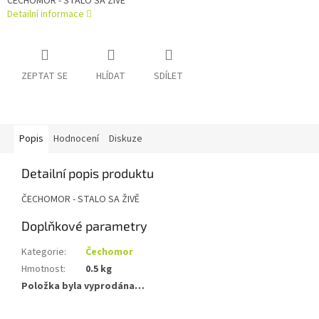
ČECHOMOR - STALO SA ŽIVĚ
Detailní informace
ZEPTAT SE
HLÍDAT
SDÍLET
Popis
Hodnocení
Diskuze
Detailní popis produktu
ČECHOMOR - STALO SA ŽIVĚ
Doplňkové parametry
Kategorie
:
Čechomor
Hmotnost
:
0.5 kg
Položka byla vyprodána…