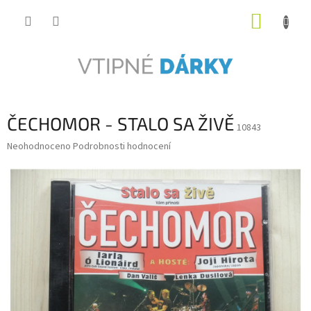
Přejít
NÁKUP
na
obsah
KOŠÍK
ČECHOMOR - STALO SA ŽIVĚ
10843
Průměrné
Neohodnoceno
Podrobnosti hodnocení
hodnocení
produktu
je
0,0
z
5
hvězdiček.