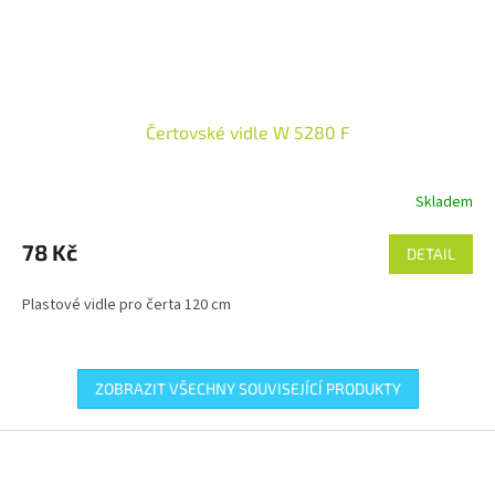
Čertovské vidle W 5280 F
Skladem
78 Kč
DETAIL
Plastové vidle pro čerta 120 cm
ZOBRAZIT VŠECHNY SOUVISEJÍCÍ PRODUKTY
Z
á
p