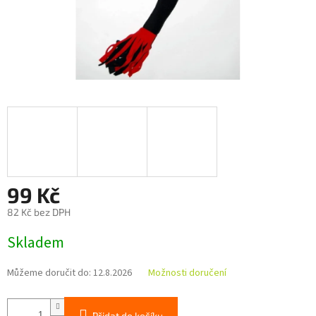
99 Kč
82 Kč bez DPH
Měrná
Skladem
cena:
Můžeme doručit do:
12.8.2026
Možnosti doručení
Přidat do košíku