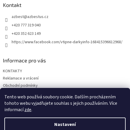
a
Kontakt
t
azbest
@
azbestus.cz
í
+420 777 319 040
+420 352 623 149
https://www.facebook.com/vtipne-darkyinfo-168415396612968/
Informace pro vás
KONTAKTY
Reklamace a vrácení
Obchodní podmínky
Podmínky ochrany osobních údajů
Tento web používá soubory cookie. Dalším procházením
Doprava a platba
tohoto webu vyjadřujete souhlas s jejich používáním. Více
informací
zde
.
Nastavení
Vytvořil Shoptet