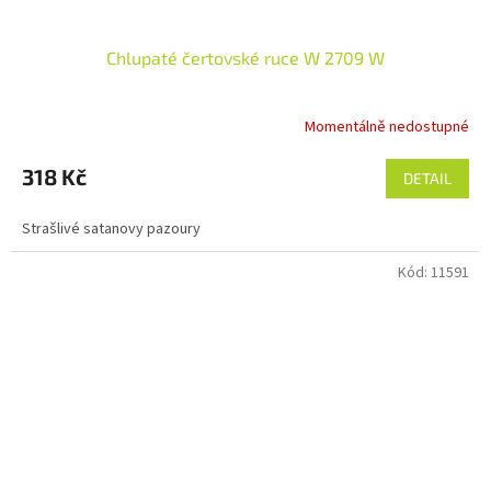
Chlupaté čertovské ruce W 2709 W
Momentálně nedostupné
318 Kč
DETAIL
Strašlivé satanovy pazoury
Kód:
11591