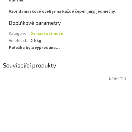
odlišně.
Vzor damaškové oceli je na každé čepeli jiný, jedinečný.
Doplňkové parametry
Kategorie
:
Damaškové nože
Hmotnost
:
0.5 kg
Položka byla vyprodána…
Související produkty
Kód:
1713