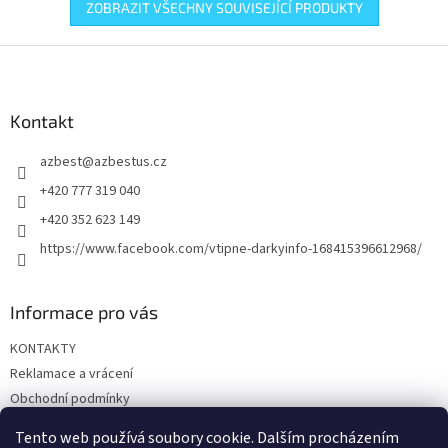
ZOBRAZIT VŠECHNY SOUVISEJÍCÍ PRODUKTY
Z
á
p
a
Kontakt
t
azbest
@
azbestus.cz
í
+420 777 319 040
+420 352 623 149
https://www.facebook.com/vtipne-darkyinfo-168415396612968/
Informace pro vás
KONTAKTY
Reklamace a vrácení
Obchodní podmínky
Podmínky ochrany osobních údajů
Tento web používá soubory cookie. Dalším procházením