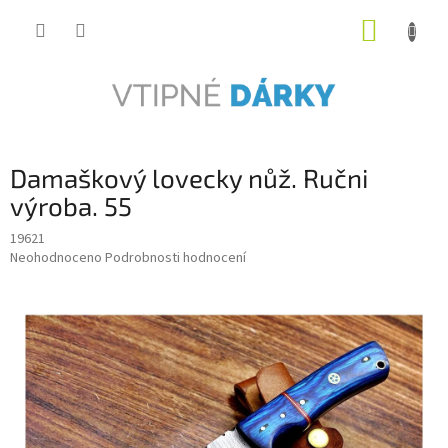
Přejít
NÁKUP
na
obsah
KOŠÍK
Damaškový lovecky nůž. Ručni
výroba. 55
19621
Průměrné
Neohodnoceno
Podrobnosti hodnocení
hodnocení
produktu
je
0,0
z
5
hvězdiček.