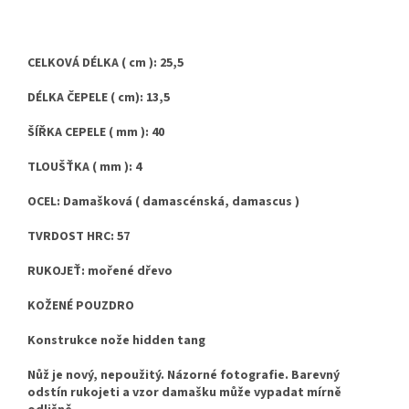
CELKOVÁ DÉLKA ( cm ): 25,5
DÉLKA ČEPELE ( cm): 13,5
ŠÍŘKA CEPELE ( mm ): 40
TLOUŠŤKA ( mm ): 4
OCEL: Damašková ( damascénská, damascus )
TVRDOST HRC: 57
RUKOJEŤ: mořené dřevo
KOŽENÉ POUZDRO
Konstrukce nože hidden tang
Nůž je nový, nepoužitý. Názorné fotografie. Barevný
odstín rukojeti a vzor damašku může vypadat mírně