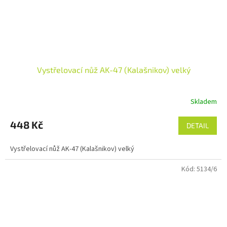
Vystřelovací nůž AK-47 (Kalašnikov) velký
Skladem
Průměrné
hodnocení
produktu
448 Kč
DETAIL
je
5,0
Vystřelovací nůž AK-47 (Kalašnikov) velký
z
5
Kód:
5134/6
hvězdiček.