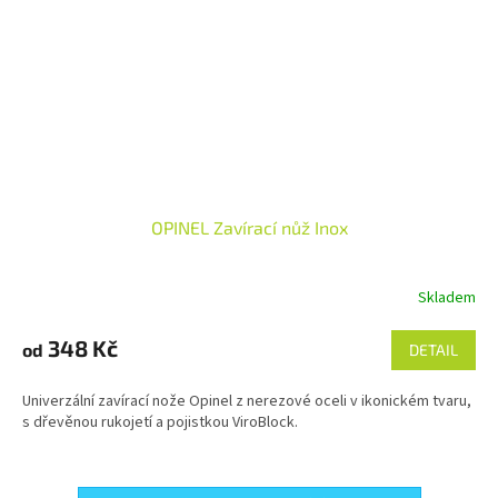
OPINEL Zavírací nůž Inox
Skladem
348 Kč
od
DETAIL
Univerzální zavírací nože Opinel z nerezové oceli v ikonickém tvaru,
s dřevěnou rukojetí a pojistkou ViroBlock.