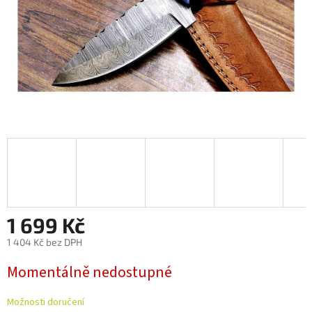
1 699 Kč
1 404 Kč bez DPH
Měrná
Momentálně nedostupné
cena:
Možnosti doručení