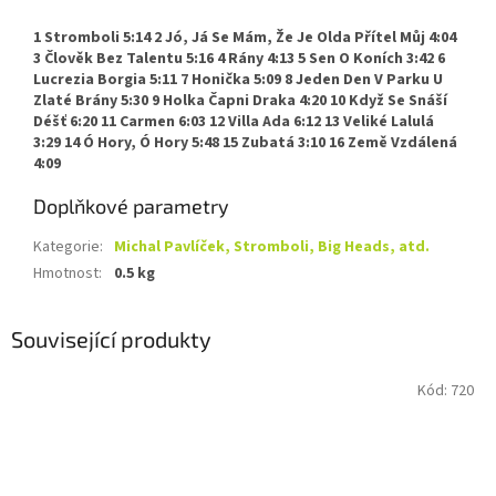
1 Stromboli 5:14 2 Jó, Já Se Mám, Že Je Olda Přítel Můj 4:04
3 Člověk Bez Talentu 5:16 4 Rány 4:13 5 Sen O Koních 3:42 6
Lucrezia Borgia 5:11 7 Honička 5:09 8 Jeden Den V Parku U
Zlaté Brány 5:30 9 Holka Čapni Draka 4:20 10 Když Se Snáší
Déšť 6:20 11 Carmen 6:03 12 Villa Ada 6:12 13 Veliké Lalulá
3:29 14 Ó Hory, Ó Hory 5:48 15 Zubatá 3:10 16 Země Vzdálená
4:09
Doplňkové parametry
Kategorie
:
Michal Pavlíček, Stromboli, Big Heads, atd.
Hmotnost
:
0.5 kg
Související produkty
Kód:
720