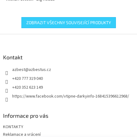
ZOBRAZIT VŠECHNY SOUVISEJÍCÍ PRODUKTY
Z
á
p
a
Kontakt
t
azbest
@
azbestus.cz
í
+420 777 319 040
+420 352 623 149
https://www.facebook.com/vtipne-darkyinfo-168415396612968/
Informace pro vás
KONTAKTY
Reklamace a vrácení