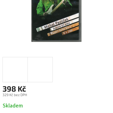
398 Kč
329 Kč bez DPH
Měrná
Skladem
cena: