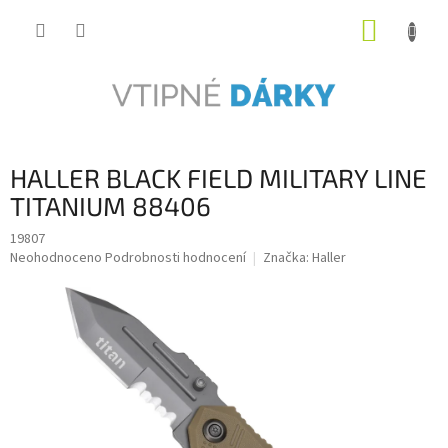
Přejít
NÁKUP
na
obsah
KOŠÍK
HALLER BLACK FIELD MILITARY LINE
TITANIUM 88406
19807
Průměrné
Neohodnoceno
Podrobnosti hodnocení
Značka:
Haller
hodnocení
produktu
je
0,0
z
5
hvězdiček.