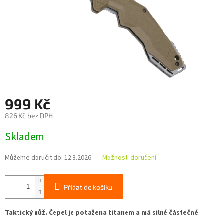
999 Kč
826 Kč bez DPH
Měrná
Skladem
cena:
Můžeme doručit do:
12.8.2026
Možnosti doručení
Přidat do košíku
Taktický nůž. Čepel je potažena titanem a má silné částečné