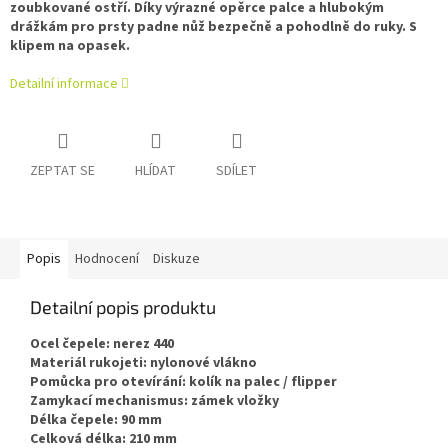
zoubkované ostří. Díky výrazné opěrce palce a hlubokým
drážkám pro prsty padne nůž bezpečně a pohodlně do ruky. S
klipem na opasek.
Detailní informace
ZEPTAT SE
HLÍDAT
SDÍLET
Popis
Hodnocení
Diskuze
Detailní popis produktu
Ocel čepele: nerez 440
Materiál rukojeti: nylonové vlákno
Pomůcka pro otevírání: kolík na palec / flipper
Zamykací mechanismus: zámek vložky
Délka čepele: 90 mm
Celková délka: 210 mm