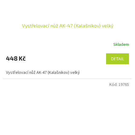
Vystřelovací nůž AK-47 (Kalašnikov) velký
Skladem
Průměrné
hodnocení
produktu
448 Kč
DETAIL
je
5,0
Vystřelovací nůž AK-47 (Kalašnikov) velký
z
5
Kód:
19765
hvězdiček.