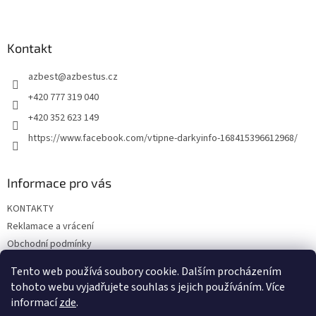
Z
á
p
a
Kontakt
t
azbest
@
azbestus.cz
í
+420 777 319 040
+420 352 623 149
https://www.facebook.com/vtipne-darkyinfo-168415396612968/
Informace pro vás
KONTAKTY
Reklamace a vrácení
Obchodní podmínky
Podmínky ochrany osobních údajů
Tento web používá soubory cookie. Dalším procházením
Doprava a platba
tohoto webu vyjadřujete souhlas s jejich používáním. Více
informací
zde
.