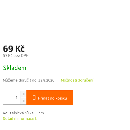
69 Kč
57 Kč bez DPH
Měrná
Skladem
cena:
Můžeme doručit do:
12.8.2026
Možnosti doručení
Přidat do košíku
Kouzelnická hůlka 33cm
Detailní informace