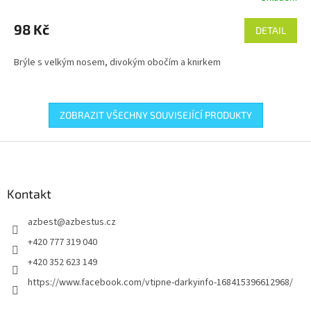
98 Kč
DETAIL
Brýle s velkým nosem, divokým obočím a knirkem
ZOBRAZIT VŠECHNY SOUVISEJÍCÍ PRODUKTY
Z
á
p
a
Kontakt
t
azbest
@
azbestus.cz
í
+420 777 319 040
+420 352 623 149
https://www.facebook.com/vtipne-darkyinfo-168415396612968/